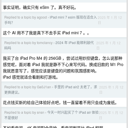
事实证明，确实只有 eSim 了。真不好玩。
Replied to a topic by agood
iPad mini 7 esim 版现在适合入
2025 年 1 月 12
›
日
手吗？
这个 AI 用不了我是真下不去手买 iPad mini 7 。。
Replied to a topic by tomclancy
2024 年 iPad 能顺利敲代
2025 年 1 月 12
›
日
码吗
我买了台 iPad Pro M4 的 256GB ，尝试过用妙控键盘，怎么说那种
感觉呢，面对着 iPad 我就是静不下心来写代码。换成旧款的 M1 Pro
我就愿意写了，感觉应该是键盘的问题和氛围感影响。
iPad 感觉就适合看剧和打游戏。
Replied to a topic by Ga0J1an
手里的 iPad air2 太老了，求
2025 年 1 月 12
›
日
更换建议。
花点钱买新的给自己体验好点吧，钱一直留着不用只会成为废纸。
Replied to a topic by snsn
今天一时兴起买了个 iPad air 体验
2025 年 1 月 12
›
日
不是很好
不如看电视，4K 电视配合音响，看电视剧是比 iPad 舒服。