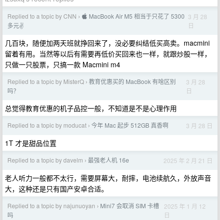
Replied to a topic by CNN
 MacBook Air M5 相当于只花了 5300
3 月 28
›
日
多元✌️
几百块，随便加两天班就挣回来了，没必要纠结低买高卖。macmini
留着有用。当然等以后有需要再低价买回来也一样，就跟炒股一样，
只做一只股票，只搞一款 Macmini m4
Replied to a topic by MisterQ
教育优惠买的 MacBook 有啥区别
3 月 28
›
日
吗？
总觉得教育优惠的机子品控一般，不知道是不是心理作用
Replied to a topic by moducat
今年 Mac 起步 512GB 真香啊
3 月 28 日
›
1T 才是甜品位置
Replied to a topic by davelm
最强老人机 16e
2025 年 2 月 21 日
›
老人听力一般都不太行，需要屏幕大，耐摔，电池续航久，外放声音
大，这种还是只有国产安卓合适。
Replied to a topic by najunuoyan
Mini7 会取消 SIM 卡槽
2025 年 1 月 12
›
日
吗