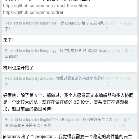
https://github.com/pmndrs/react-three-fiber
https://github.com/pmndrs/drei
Replied to a topic by superliwei
🎁 BoardOS 给 V 友发福利
2022 年 7 月 21
›
日
了！
来了！
Replied to a topic by liangddyy
各位对成都 5.16 购房新政怎
2022 年 5 月 17
›
日
么看呢？
杭州也是开始了
Replied to a topic by andyxic
你做过最复杂的前端功能是什
2022 年 5 月 8
›
日
么
好家伙，除了第五个，都做过，我个人感觉富文本编辑器和多人协同
是一个比较大的坑，现在在做在线的 3D 设计，复杂度正在逐渐叠
加，超过前面的指日可待！
Replied to a topic by linglin0924
Eclipse che 都出来好多年了为
2022 年 5
›
月 6 日
啥 Web IDE 还是不温不火的
jetbrains 出了个 projector ，我觉得我需要一个稳定的高性能的云主