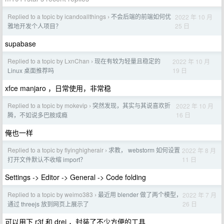
Replied to a topic by icandoallthings
不会后端的前端如何优
2022 年 10 月
›
25 日
雅地开发个人项目？
supabase
Replied to a topic by LxnChan
现在有较为轻量且稳定的
2022 年 10 月
›
19 日
Linux 桌面推荐吗
xfce manjaro ，日常使用，非常稳
Replied to a topic by mokevip
突然发现，其实与其说喜欢折
2022 年 10 月
›
16 日
腾，不如说多巴胺成瘾
俺也一样
Replied to a topic by flyinghigherair
求教， webstorm 如何设置
2022 年 8 月
›
11 日
打开文件默认不收缩 import？
Settings -> Editor -> General -> Code folding
Replied to a topic by weimo383
最近用 blender 做了两个模型，
2022 年 7 月
›
26 日
通过 threejs 放到网页上展示了
可以用下 r3f 和 drei ，封装了不少方便的工具