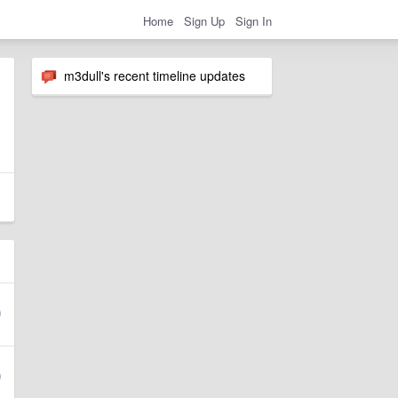
Home
Sign Up
Sign In
m3dull's recent timeline updates