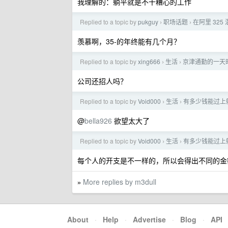
我理解的：躺平就是不干糟心的工作
Replied to a topic by
pukguy
职场话题
在阿里 325
›
›
羡慕啊，35-的年终能有几个月？
Replied to a topic by
xing666
生活
京津通勤的一天
›
›
公司还招人吗？
Replied to a topic by
Void000
生活
有多少钱能过上
›
›
@
bella926
欲望太大了
Replied to a topic by
Void000
生活
有多少钱能过上
›
›
每个人的开支是不一样的，所以会得出不同的金
More replies by m3dull
»
About
·
Help
·
Advertise
·
Blog
·
API