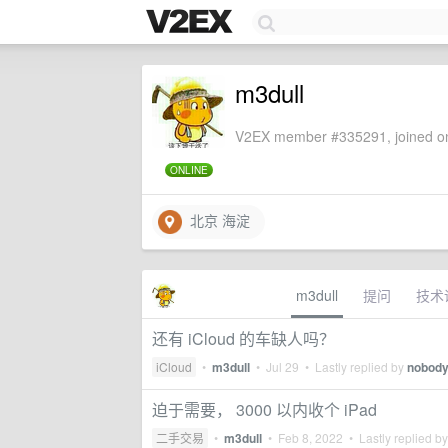
m3dull
V2EX member #335291, joined on
ONLINE
北京 海淀
m3dull
提问
技术
还有 iCloud 的车缺人吗？
iCloud
•
m3dull
•
Jul 29
• Lastly replied by
nobod
迫于需要， 3000 以内收个 iPad
二手交易
•
m3dull
•
Feb 8, 2022
• Lastly replied b