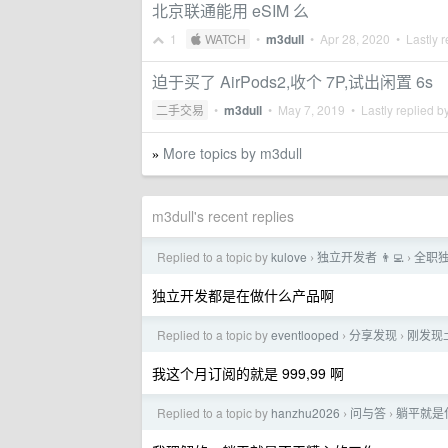
北京联通能用 eSIM 么
1
 WATCH
•
m3dull
•
Apr 28, 2020
• Lastly r
迫于买了 AirPods2,收个 7P,试出闲置 6s
二手交易
•
m3dull
•
May 7, 2019
• Lastly replied b
More topics by m3dull
»
m3dull's recent replies
Replied to a topic by
kulove
独立开发者 👨‍💻
全职
›
›
独立开发都是在做什么产品啊
Replied to a topic by
eventlooped
分享发现
刚发现土
›
›
我这个月订阅的就是 999,99 啊
Replied to a topic by
hanzhu2026
问与答
躺平就是
›
›