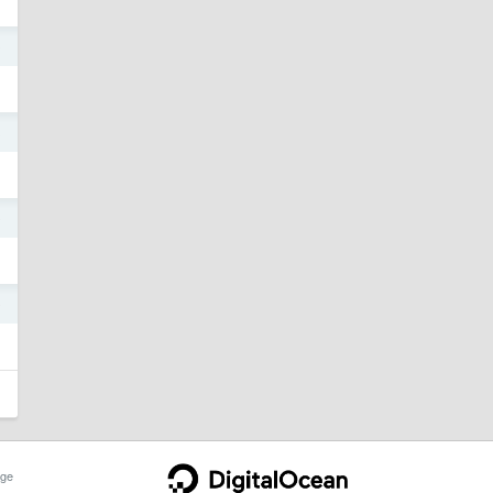
0
3
9
9
ge