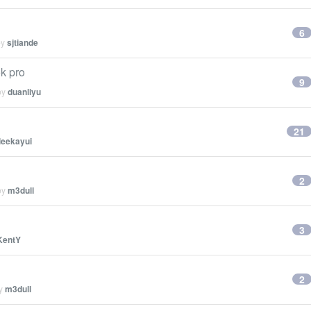
6
by
sjtiande
 pro
9
by
duanliyu
21
leekayui
2
by
m3dull
3
KentY
2
by
m3dull