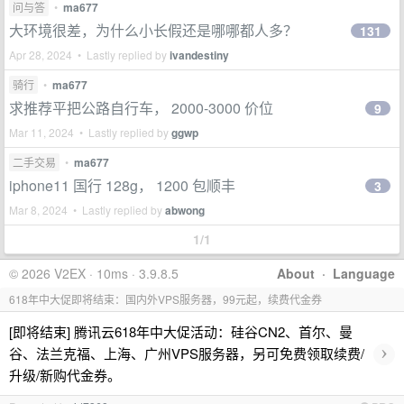
问与答
•
ma677
大环境很差，为什么小长假还是哪哪都人多？
131
Apr 28, 2024 • Lastly replied by
ivandestiny
骑行
•
ma677
求推荐平把公路自行车， 2000-3000 价位
9
Mar 11, 2024 • Lastly replied by
ggwp
二手交易
•
ma677
iphone11 国行 128g， 1200 包顺丰
3
Mar 8, 2024 • Lastly replied by
abwong
1/1
© 2026 V2EX · 10ms · 3.9.8.5
About
·
Language
618年中大促即将结束：国内外VPS服务器，99元起，续费代金券
[即将结束] 腾讯云618年中大促活动：硅谷CN2、首尔、曼
›
谷、法兰克福、上海、广州VPS服务器，另可免费领取续费/
升级/新购代金券。