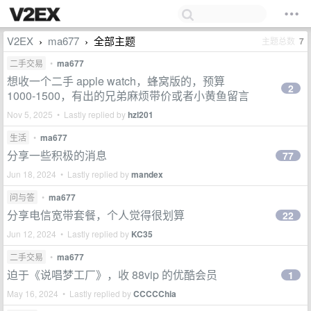
V2EX
ma677
全部主题
主题总数
7
›
›
二手交易
•
ma677
想收一个二手 apple watch，蜂窝版的，预算
2
1000-1500，有出的兄弟麻烦带价或者小黄鱼留言
Nov 5, 2025 • Lastly replied by
hzl201
生活
•
ma677
分享一些积极的消息
77
Jun 18, 2024 • Lastly replied by
mandex
问与答
•
ma677
分享电信宽带套餐，个人觉得很划算
22
Jun 12, 2024 • Lastly replied by
KC35
二手交易
•
ma677
迫于《说唱梦工厂》，收 88vip 的优酷会员
1
May 16, 2024 • Lastly replied by
CCCCChia