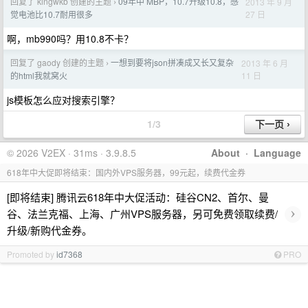
回复了 kingwkb 创建的主题
09年中 MBP，10.7升级10.8，感
2013 年 9 月
›
27 日
觉电池比10.7耐用很多
啊，mb990吗？用10.8不卡？
回复了 gaody 创建的主题
一想到要将json拼凑成又长又复杂
2013 年 6 月
›
11 日
的html我就窝火
js模板怎么应对搜索引擎？
1/3
© 2026 V2EX · 31ms · 3.9.8.5
About
·
Language
618年中大促即将结束：国内外VPS服务器，99元起，续费代金券
[即将结束] 腾讯云618年中大促活动：硅谷CN2、首尔、曼
›
谷、法兰克福、上海、广州VPS服务器，另可免费领取续费/
升级/新购代金券。
Promoted by
id7368
PRO