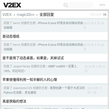
V2EX
magic22cn
全部回复
回复总数
58
›
›
回复了 kenzi 创建的主题
iPhone 6 plus 时常会自动弹出到启
2015 年 6 月 24
›
日
动画面
是动态墙纸
回复了 kenzi 创建的主题
iPhone 6 plus 时常会自动弹出到启
2015 年 6 月 24
›
日
动画面
是不是用了动态桌面，如果是，关掉试试
回复了 JasperYanky 创建的主题
rMBP me865一定要上
2014 年 1 月 21
›
日
16G，切记切记~
苹果很懂得利用一知半解的人的心理
回复了 xiaomomo123 创建的主题
我想创建一个属于大武汉的
2013 年 11
›
月 7 日
Python交流群，求支援啦
真是狭隘的想法