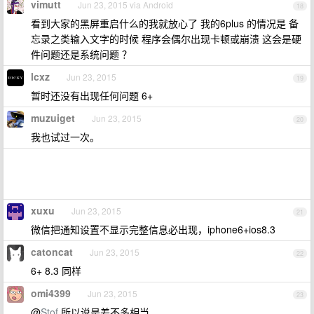
vimutt
Jun 23, 2015 via Android
18
看到大家的黑屏重启什么的我就放心了 我的6plus 的情况是 备
忘录之类输入文字的时候 程序会偶尔出现卡顿或崩溃 这会是硬
件问题还是系统问题 ？
lcxz
Jun 23, 2015
19
暂时还没有出现任何问题 6+
muzuiget
Jun 23, 2015
20
我也试过一次。
xuxu
Jun 23, 2015
21
微信把通知设置不显示完整信息必出现，iphone6+ios8.3
catoncat
Jun 23, 2015
22
6+ 8.3 同样
omi4399
Jun 23, 2015
23
@
Stof
所以说是差不多相当