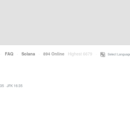
·
FAQ
·
Solana
·
894 Online
Highest 6679
·
Select Languag
:35
·
JFK 16:35