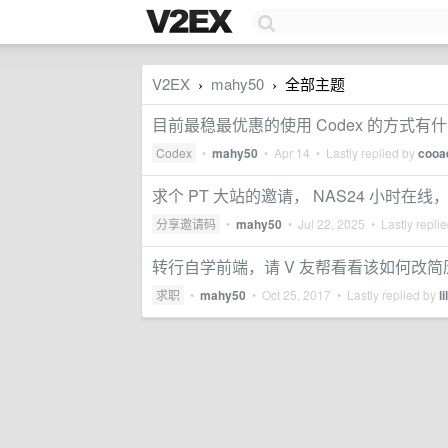
V2EX
mahy50
全部主题
›
›
目前最稳最优惠的使用 Codex 的方式有
Codex
•
mahy50
•
Apr 14
• Lastly replied by
cooa
求个 PT 大站的邀请， NAS24 小时在线，
分享邀请码
•
mahy50
•
Jul 22, 2025
• Lastly repli
转行自学前端，请 V 友帮看看该如何改简
求职
•
mahy50
•
Oct 25, 2017
• Lastly replied by
l