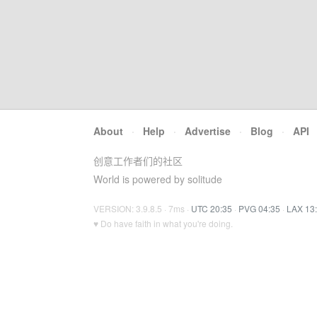
About
·
Help
·
Advertise
·
Blog
·
API
创意工作者们的社区
World is powered by solitude
VERSION: 3.9.8.5 · 7ms ·
UTC 20:35
·
PVG 04:35
·
LAX 13
♥ Do have faith in what you're doing.