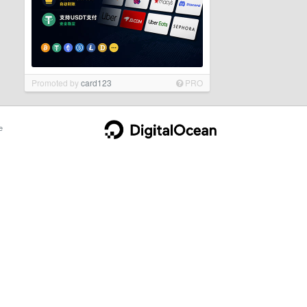
Promoted by
card123
PRO
e