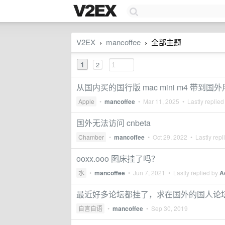
V2EX
mancoffee
全部主题
›
›
1
2
从国内买的国行版 mac mini m4 带到国外
Apple
•
mancoffee
•
Mar 11, 2025
• Lastly replied
国外无法访问 cnbeta
Chamber
•
mancoffee
•
Oct 29, 2022
• Lastly repl
ooxx.ooo 图床挂了吗？
水
•
mancoffee
•
Jun 7, 2021
• Lastly replied by
A
最近好多论坛都挂了，求在国外的国人论
自言自语
•
mancoffee
•
Sep 30, 2019