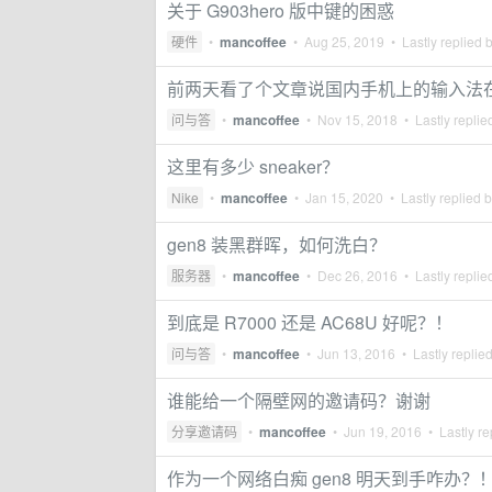
关于 G903hero 版中键的困惑
硬件
•
mancoffee
•
Aug 25, 2019
• Lastly replied 
前两天看了个文章说国内手机上的输入法
问与答
•
mancoffee
•
Nov 15, 2018
• Lastly replie
这里有多少 sneaker？
Nike
•
mancoffee
•
Jan 15, 2020
• Lastly replied 
gen8 装黑群晖，如何洗白？
服务器
•
mancoffee
•
Dec 26, 2016
• Lastly replie
到底是 R7000 还是 AC68U 好呢？！
问与答
•
mancoffee
•
Jun 13, 2016
• Lastly replie
谁能给一个隔壁网的邀请码？谢谢
分享邀请码
•
mancoffee
•
Jun 19, 2016
• Lastly re
作为一个网络白痴 gen8 明天到手咋办？