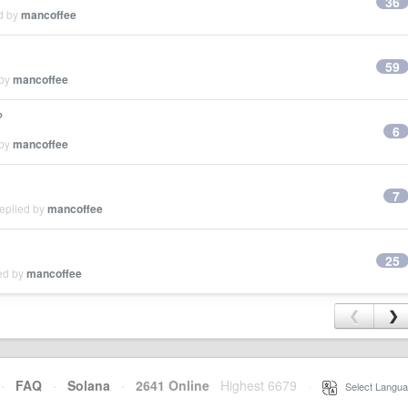
36
ed by
mancoffee
59
 by
mancoffee
？
6
 by
mancoffee
7
replied by
mancoffee
！
25
ied by
mancoffee
❮
❯
·
FAQ
·
Solana
·
2641 Online
Highest 6679
·
Select Langua