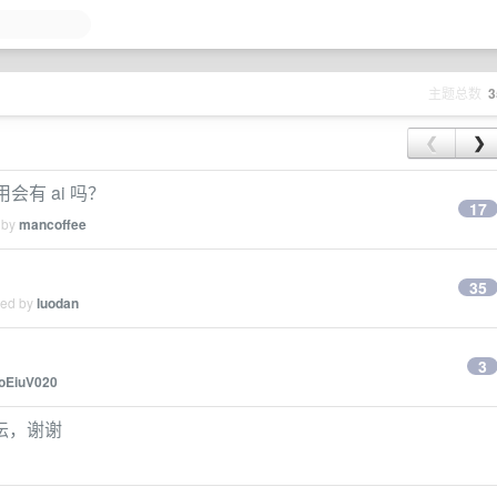
主题总数
3
❮
❯
用会有 ai 吗？
17
 by
mancoffee
35
ied by
luodan
3
oEiuV020
坛，谢谢