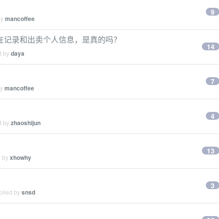
9
by
mancoffee
在记录和出卖个人信息，是真的吗？
14
d by
daya
7
by
mancoffee
4
d by
zhaoshijun
13
d by
xhowhy
3
plied by
snsd
！