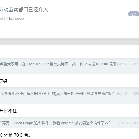
地劳动监察部门已经介入
27
ied by
tsingroo
大家可以在 Product Hunt 投票支持下，抽 3 位 V 友送 88-188 元现
Feb 28, 202
更好
校充电桩使用情况的 APP(开源),api 都是抓包来的,需要写免责声明/
Feb 16, 202
斤打不住
荐完 uBlock Origin 这个插件，我看 chrome 就要禁这个插件了么？
Jan 4, 202
还是 70 3 台。