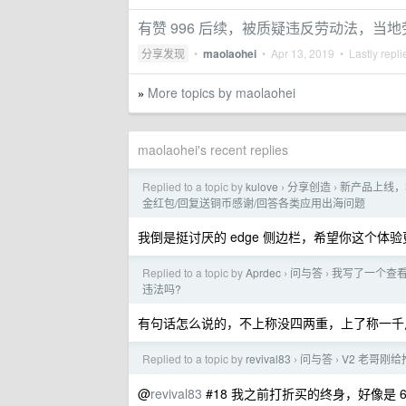
有赞 996 后续，被质疑违反劳动法，当
分享发现
•
maolaohei
•
Apr 13, 2019
• Lastly repl
More topics by maolaohei
»
maolaohei's recent replies
Replied to a topic by
kulove
分享创造
新产品上线，希望
›
›
金红包/回复送铜币感谢/回答各类应用出海问题
我倒是挺讨厌的 edge 侧边栏，希望你这个体验
Replied to a topic by
Aprdec
问与答
我写了一个查看学
›
›
违法吗?
有句话怎么说的，不上称没四两重，上了称一千
Replied to a topic by
revival83
问与答
V2 老哥刚给推
›
›
@
revival83
#18 我之前打折买的终身，好像是 60 