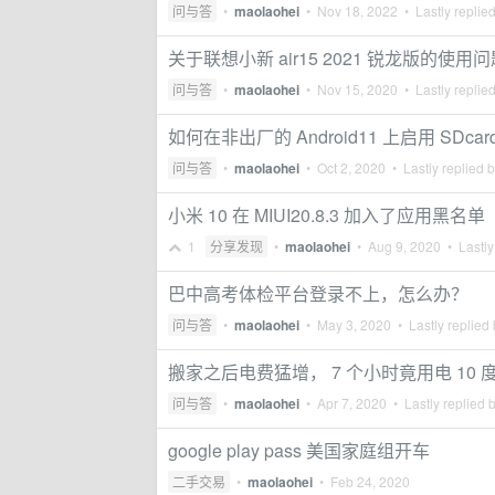
问与答
•
maolaohei
•
Nov 18, 2022
• Lastly replie
关于联想小新 air15 2021 锐龙版的使用
问与答
•
maolaohei
•
Nov 15, 2020
• Lastly replie
如何在非出厂的 Android11 上启用 SDcar
问与答
•
maolaohei
•
Oct 2, 2020
• Lastly replied 
小米 10 在 MIUI20.8.3 加入了应用黑名单
1
分享发现
•
maolaohei
•
Aug 9, 2020
• Lastly
巴中高考体检平台登录不上，怎么办？
问与答
•
maolaohei
•
May 3, 2020
• Lastly replied
搬家之后电费猛增， 7 个小时竟用电 10
问与答
•
maolaohei
•
Apr 7, 2020
• Lastly replied 
google play pass 美国家庭组开车
二手交易
•
maolaohei
•
Feb 24, 2020