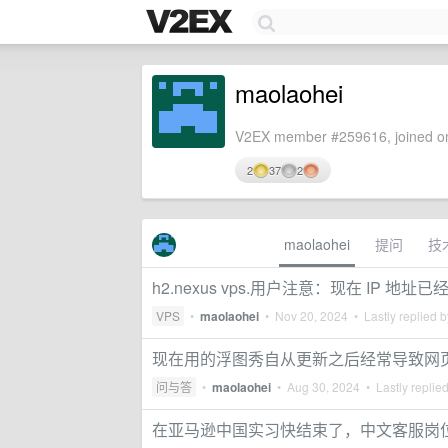
maolaohei
V2EX member #259616, joined on
2
37
2
maolaohei
提问
技
h2.nexus vps.用户注意：现在 IP 地址已
VPS
•
maolaohei
•
Nov 20, 2024
• Lastly replied 
现在用的浮图秀自从更新之后经常导致网
问与答
•
maolaohei
•
Aug 30, 2024
• Lastly replie
在亚马逊中国实习快结束了，中文客服岗