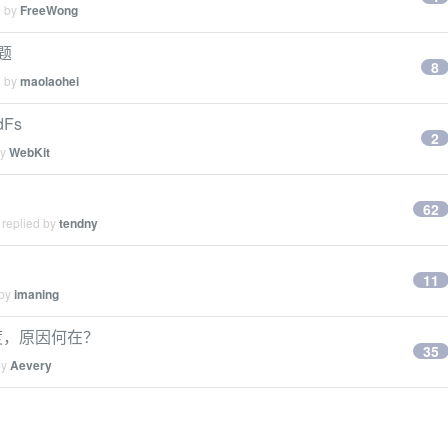
d by
FreeWong
问题
8
d by
maolaohei
dFs
2
by
WebKit
62
 replied by
tendny
11
 by
imaning
 度，原因何在？
35
by
Aevery