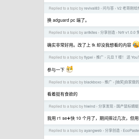
Replied to a topic by
revival83
问与答
V2 老哥刚给推
›
›
换 adguard pc 端了。
Replied to a topic by
antkites
分享创造
Nrfr v1.
›
›
确实非常好用。改了上 tk 却没我想看的内容
Replied to a topic by
flypei
推广
元旦 T 楼！ 送 YouT
›
›
参与一下
Replied to a topic by
blackboxo
推广
[抽奖]自家
›
›
看着挺有食欲的
Replied to a topic by
hiwind
分享发现
国产鼠标蜻蜓 
›
›
我用 r1 se➕快 10 个月了，期间摔过几次，
Replied to a topic by
ayangweb
分享创造
EcoPas
›
›