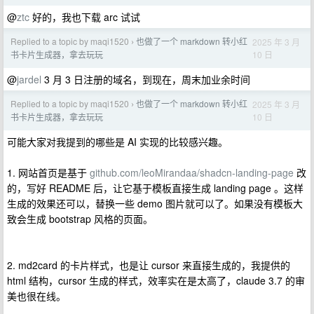
@
ztc
好的，我也下载 arc 试试
Replied to a topic by maqi1520
也做了一个 markdown 转小红
2025 年 3 月
›
10 日
书卡片生成器，拿去玩玩
@
jardel
3 月 3 日注册的域名，到现在，周末加业余时间
Replied to a topic by maqi1520
也做了一个 markdown 转小红
2025 年 3 月
›
10 日
书卡片生成器，拿去玩玩
可能大家对我提到的哪些是 AI 实现的比较感兴趣。
1. 网站首页是基于
github.com/leoMirandaa/shadcn-landing-page
改
的，写好 README 后，让它基于模板直接生成 landing page 。这样
生成的效果还可以，替换一些 demo 图片就可以了。如果没有模板大
致会生成 bootstrap 风格的页面。
2. md2card 的卡片样式，也是让 cursor 来直接生成的，我提供的
html 结构，cursor 生成的样式，效率实在是太高了，claude 3.7 的审
美也很在线。