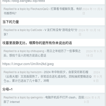
https://blog.bangwu.top/feed
Replied to a topic by FlechazoQaQ
打算看书缓解失落，有好
2024 年 11 月 6
›
日
书推荐吗？
当下的力量
Replied to a topic by CatCode
V 友们有没有“游戏金句”分
2024 年 10 月 16
›
日
享？
坟墓里寂静无比，埋葬你的是所有你未说出的话
Replied to a topic by chibupang
而立之年经历了一些事情之
2024 年 9 月
›
18 日
后，想找个没人的地方说说心里话
https://i.imgur.com/UmXm2kd.jpeg
Replied to a topic by herozzm
2024 年中秋前夕，自家突尼斯石榴
2024
›
年 9 月
（云南大理）又双叒叕熟了，非常适合送礼或自吃，回帖抽奖整箱送😋
9 日
👌🧺，累计已送出了几十箱了，冲啊
分母+1
Replied to a topic by qwingmix
电脑开机后不打开 clash，连接
2024 年 6 月
›
3 日
部了 internet