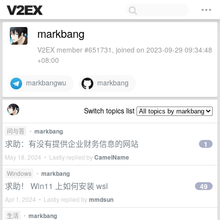
markbang
V2EX member #651731, joined on 2023-09-29 09:34:48
+08:00
markbangwu
markbang
Switch topics list
问与答
•
markbang
求助：有没有提供企业财务信息的网站
1
May 18, 2024 • Lastly replied by
CamelName
Windows
•
markbang
求助！ Win11 上如何安装 wsl
49
Apr 1, 2024 • Lastly replied by
mmdsun
生活
•
markbang