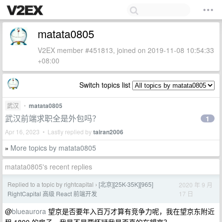
matata0805
V2EX member #451813, joined on 2019-11-08 10:54:33
+08:00
Switch topics list
武汉
•
matata0805
武汉前端求职全是外包吗？
1
Apr 16, 2023 • Lastly replied by
tairan2006
More topics by matata0805
»
matata0805's recent replies
Replied to a topic by rightcapital
[北京][25K-35K][965]
2020 年 9 月
›
17 日
RightCapital 高级 React 前端开发
@
blueaurora
望京是否要年入百万才算有竞争力呢，我在望京东附近