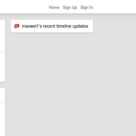
Home
Sign Up
Sign In
maxwel1's recent timeline updates