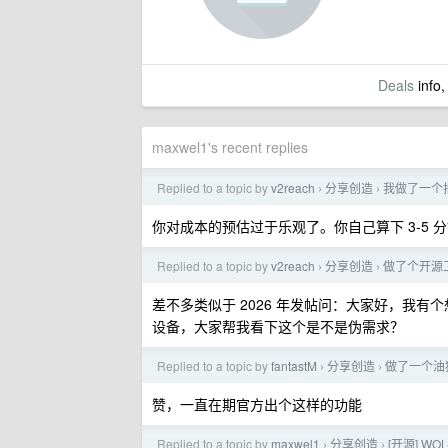
Deals
info,
maxwel1's recent replies
Replied to a topic by
v2reach
分享创造
我做了一个
›
›
你对成本的预估过于乐观了。你自己算下 3-5 分钟的
Replied to a topic by
v2reach
分享创造
做了个开源
›
›
差不多类似于 2026 年发帖问：大家好，我
设备，大家帮我看下这个是不是伪需求？
Replied to a topic by
fantastM
分享创造
做了一个油猴
›
›
赞，一直在期官方出个这样的功能
Replied to a topic by
maxwel1
分享创造
[开源] W
›
›