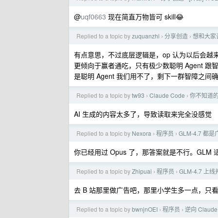
@
uqf0663
现在简直万物皆可 skill😂
Replied to a topic by
zuquanzhi
分享创造
想和大家讨
›
›
有点意思，不过底层逻辑是，op 认为以后会越来越
更倾向于赢者通吃，只有极少数聪明 Agent 跟智
是聪明 Agent 我们用不了，剩下一群智障之间
Replied to a topic by
tw93
Claude Code
你不知道的 
›
›
AI 生成的内容太多了，导致读取来完全没感觉
Replied to a topic by
Nexora
程序员
GLM-4.7 
›
›
你已经用过 Opus 了，那答案就是不行。GLM
Replied to a topic by
Zhipuai
程序员
GLM-4.7 
›
›
去 B 站那里做广告吧，那里小学生多一点，只看
Replied to a topic by
bwnjnOEI
程序员
逆向 Claude
›
›