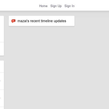
Home
Sign Up
Sign In
mazai's recent timeline updates