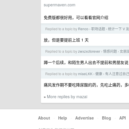
supermaven.com
免费版都很好用，可以看看官网介绍
Replied to a topic by
Renco
职场话题
统计一下 V
›
›
放，但是要提前上班 1 天
Replied to a topic by
zwxzxcforever
情感问题
女朋
›
›
蹲一个后续，和陌生男人出去不提前和男朋友说
Replied to a topic by
miaeLKK
健康
有人注意过自
›
›
痛风发作期不要吃降尿酸的药，先吃止痛药，多
More replies by mazai
»
About
·
Help
·
Advertise
·
Blog
·
API