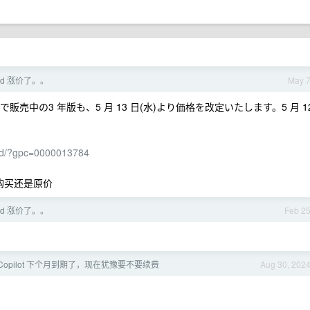
ord 涨价了。。
May 
社で販売中の3 年版も、5 月 13 日(水)より価格を改定いたします。5 月 1
ord/?gpc=0000013784
前购买还是原价
ord 涨价了。。
Feb 2
b Copilot 下个月到期了，现在犹豫要不要续费
Aug 30, 202