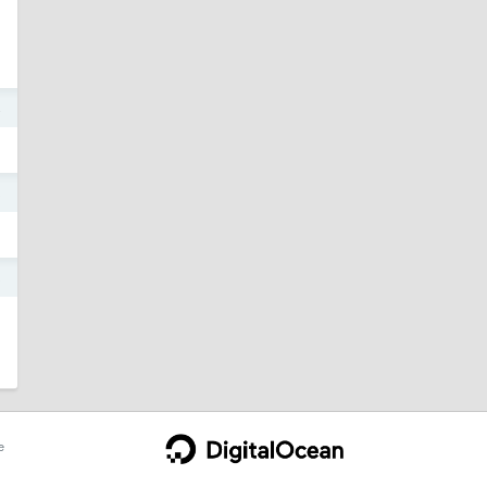
4
3
3
e