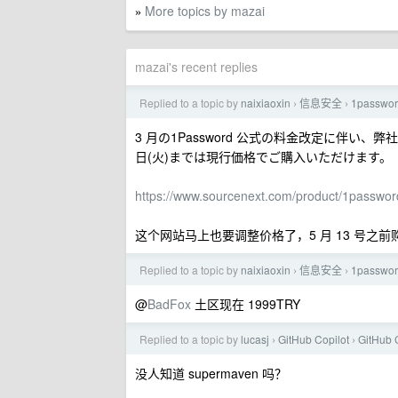
More topics by mazai
»
mazai's recent replies
Replied to a topic by
naixiaoxin
信息安全
1passw
›
›
3 月の1Password 公式の料金改定に伴い、弊
日(火)までは現行価格でご購入いただけます。
https://www.sourcenext.com/product/1passw
这个网站马上也要调整价格了，5 月 13 号之
Replied to a topic by
naixiaoxin
信息安全
1passw
›
›
@
BadFox
土区现在 1999TRY
Replied to a topic by
lucasj
GitHub Copilot
GitHu
›
›
没人知道 supermaven 吗？