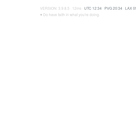
VERSION: 3.9.8.5 · 12ms ·
UTC 12:34
·
PVG 20:34
·
LAX 0
♥ Do have faith in what you're doing.