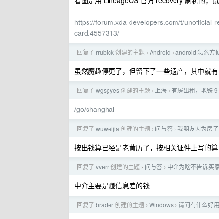
看图是用 LineageOS 官方 recovery 刷机的，
https://forum.xda-developers.com/t/unofficial
card.4557313/
回复了
rrubick
创建的主题
Android
android 怎么方
›
›
虽然魔趣停更了，但留下了一些遗产，其中就有
回复了
wgsgyes
创建的主题
上海
有房出租，地铁 9
›
›
/go/shanghai
回复了
wuweijia
创建的主题
问与答
我朋友因为房子
›
›
按出钱算已经是老黄历了，按相关证件上写的算
回复了
vverr
创建的主题
问与答
中介为啥不告诉买
›
›
中介主要是赚信息差的钱
回复了
brader
创建的主题
Windows
请问有什么好用的
›
›