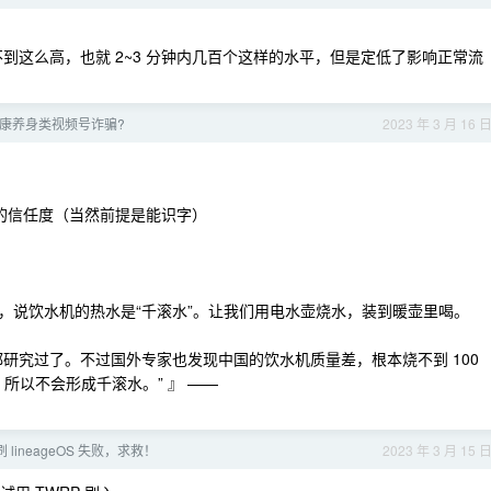
达不到这么高，也就 2~3 分钟内几百个这样的水平，但是定低了影响正常流
康养身类视频号诈骗?
2023 年 3 月 16 
字的信任度（当然前提是能识字）
，说饮水机的热水是“千滚水”。让我们用电水壶烧水，装到暖壶里喝。
研究过了。不过国外专家也发现中国的饮水机质量差，根本烧不到 100
不会形成千滚水。” ​​​』 ——
lineageOS 失败，求救！
2023 年 3 月 15 