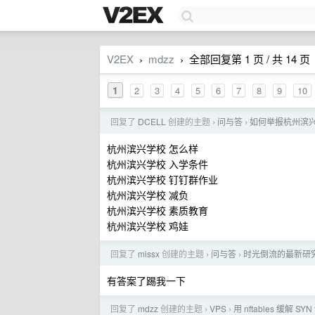
V2EX
mdzz
全部回复第 1 页 / 共 14 页
›
›
1
2
3
4
5
6
7
8
9
10
回复了
DCELL
创建的主题
问与答
如何举报杭州滨
›
›
杭州滨兴学校 怎么样
杭州滨兴学校 入学条件
杭州滨兴学校 钉钉群作业
杭州滨兴学校 减负
杭州滨兴学校 素质教育
杭州滨兴学校 鸡娃
回复了
missx
创建的主题
问与答
时光倒流的最新研
›
›
有答案了踢我一下
回复了
mdzz
创建的主题
VPS
用 nftables 缓解 SYN
›
›