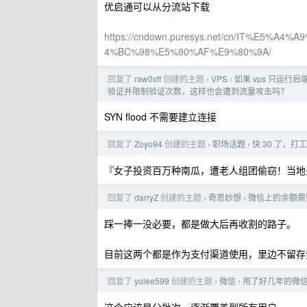
优启通可以从分流站下载
https://cndown.puresys.net/cn/IT%E5
4%BC%98%E5%90%AF%E9%80%9A/
回复了
raw0xff
创建的主题
VPS
如果 vps 只运行后
›
›
验证并限制验证次数，这样也会遭到流量攻击吗？
SYN flood 不需要建立连接
回复了
Zoyo94
创建的主题
职场话题
快 30 了，
›
›
『女子投资百万种南瓜，遭老人组团偷窃！当地
回复了
darryZ
创建的主题
奇思妙想
微信上的余额需
›
›
踩一捧一没必要，都是做大后再收割的路子。
目前这两个都是作为支付渠道使用，里边不留存
回复了
yolee599
创建的主题
微信
用了好几年的微
›
›