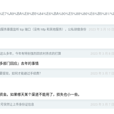
%A4%A9%E7%A9%BA%E8%B5%84%E6%BA%90%E5%88%86%E6%B5%81/%
端服务暴露监听 tcp 端口（没有 http 和其他服务），公私钥做身份
2023 年 3 月 10 
打工这么多年，今年有特别强烈回农村务农的打算
2023 年 3 月 8 
多部门回应』去年的事情
要提现，如何才能避过手续费？
2023 年 3 月 7 
资金。如果哪天某个渠道不能用了，损失也小一些。
信号突然让上传身份证信息
2023 年 3 月 7 