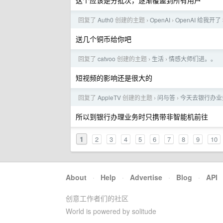
这个应该是分批次，逐渐覆盖到所有用户
回复了
Auth0
创建的主题
OpenAI
OpenAI 给我开了 
›
›
送几个铜币给你吧
回复了
catvoo
创建的主题
生活
情感大师们进。。
›
›
短视频的影响还是很大的
回复了
AppleTV
创建的主题
问与答
今天去银行办业
›
›
所以到银行办理业务时只携带非智能机前往
1
2
3
4
5
6
7
8
9
10
About
·
Help
·
Advertise
·
Blog
·
API
创意工作者们的社区
World is powered by solitude