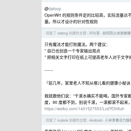
@
datocp
OpenWrt 的规则条件定的比较高，实际流量
量。所以才设计的针对性规则
回复了
xxbing
创建的主题
问与答
如何防止亲朋被健
›
›
只有魔法才能打败魔法。两个建议：
* 自已也创造一个专家输出观点
* 把相关文字打印在纸上可提高老年人对于文
------
『前几年，家里老人不知从哪儿看的健康小秘诀
我就跟他们说：“千滚水确实不能喝，国外专家都
度，90 度都不到，别说千滚，一滚都滚不起来，所以
https://weibo.com/1401527553/LcdYOh8uh
回复了
rrubick
创建的主题
Android
小米青春活力版刷 
›
›