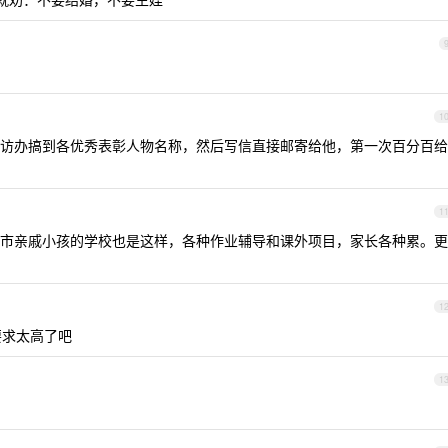
1
访办搞到各优秀表彰人物名称，然后写信直接邮寄给他，第一次百分百给
1
市亲戚小孩的学校也是这样，各种作业辅导和课外项目，家长各种累。更
1
的要求太高了吧
1