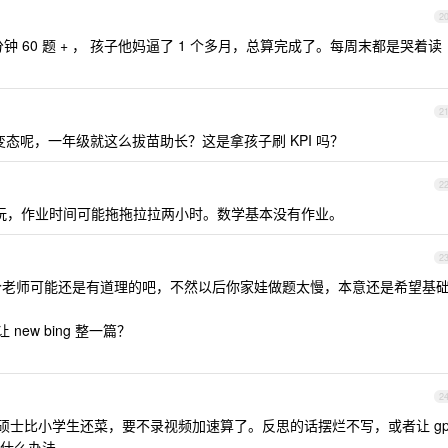
2
 分钟 60 题 + ， 孩子他妈逼了 1 个多月，总算完成了。每周末都是哭着读
2
点变态呢，一年级就这么拔苗助长？这是拿孩子刷 KPI 吗？
2
玩，作业时间可能拖拖拉拉两小时。数学基本没有作业。
2
”，这个老师可能还是有道理的吧，不然以后你家娃做题太慢，本意还是希望基
ew bing 整一篇？
2
觉我这硕士比小学生还菜，要不录视频加速算了。反思的话摆烂不写，或者让 gp
什么办法