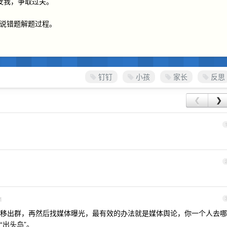
频发我，争取过关。
，说错题解题过程。
钉钉
小孩
家长
反思
❮
❯
1
移出群，再然后找媒体曝光，最有效的办法就是媒体舆论，你一个人去哪
出头鸟”。