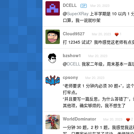
DCELL
Mar 20, 2023
OP
@
SuperXRay
上半学期是 10 以内 1
口算，我一说就吵架
Cloud9527
1
Mar 20, 2023
打 12345 试试？我咋感觉这老师有
bzshow1
Mar 20, 2023
@
DCELL
我家二年级，周末基本一直
cpsony
Mar 20, 2023
“老师要求 1 分钟内必须 30 题+
打牢点。
“并且要写一篇反思，为什么答错了”，让 n
其他项，确实够烦的，我不想生了
WorldDominator
2
Mar 20, 2023
一分钟 30 题，2 秒 1 题，我感
写，只要家长站在孩子这边，老师就没