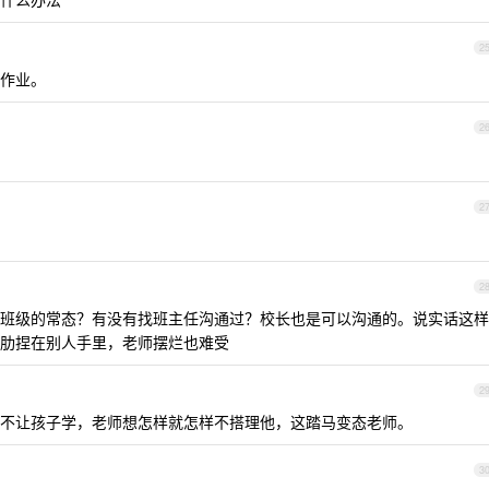
2
作业。
2
2
2
班级的常态？有没有找班主任沟通过？校长也是可以沟通的。说实话这样
肋捏在别人手里，老师摆烂也难受
2
不让孩子学，老师想怎样就怎样不搭理他，这踏马变态老师。
3