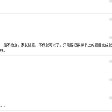
1
1
1
一般不检查，家长随意，不做就可以了。只需要把数学书上的题目完成就
样。
1
1
1
。。。