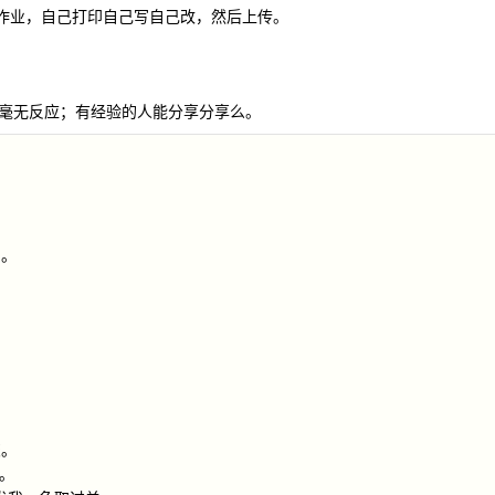
d 作业，自己打印自己写自己改，然后上传。
毫无反应；有经验的人能分享分享么。
名。
》
交。
。