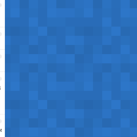
0
1
2
3
础
4
t