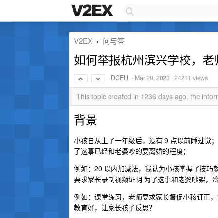
V2EX
问与答
›
如何举报杭州滨兴学校，老
DCELL
·
Mar 20, 2023
· 24211 views
This topic created in 1236 days ago, the inf
背景
小孩自从上了一年级后，没有 9 点以前睡过
了这事已经和老婆吵的要离婚的程度；
例如：20 以内加减法，我认为小孩掌握了技巧就
要求家长录制视频证明 为了这事和老婆吵架，
例如：课堂练习，老师要求家长督促小孩订正，
教育好，让家长孩子反思？