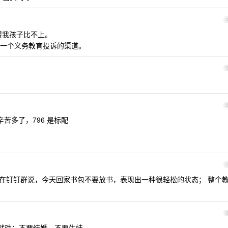
得我孩子比不上。
一个义务教育投诉的渠道。
 辛苦多了，796 是标配
在钉钉群说，今天回家书包不要放书，表现出一种很轻松的状态； 整个
就劝：不要结婚，不要生娃