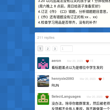
3.20 以内加减法没有过关的孩子录 1 分钟视
(周六晚上 8 点前，周日给孩子准备奖状!)
4.订正《作》《口》错题，分析错题题目意思
(《作》还有错题没有订正的有:xx 、xx)
4.检查学习用品是否带齐，没有的补齐!
211 replies
1
2
3
aeron
15
Mar 20, 2023
看标题差点以为是哪位中学生发的
henryxie2093
5
Mar 20, 2023
RUN
SelectLanguages
Mar 20, 2023
没办法，除非你敢群里发，然后被老师
反馈都不会有人重视，我不敢做第一个“