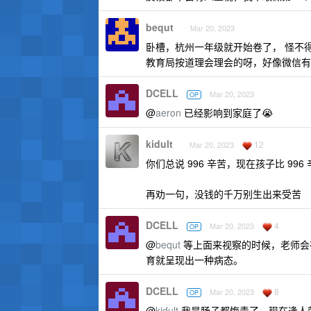
bequt
Mar 20, 2023
卧槽，杭州一年级就开始卷了， 怪不
教育局按道理会理会的呀，好像微信有
DCELL
Mar 20, 2023
OP
@
aeron
已经影响到家庭了😭
kidult
12
Mar 20, 2023
你们总说 996 辛苦，现在孩子比 996
再劝一句，没钱的千万别生出来受苦
DCELL
4
Mar 20, 2023
OP
@
bequt
等上面来视察的时候，老师会
育就呈现出一种病态。
DCELL
8
Mar 20, 2023
OP
@
kidult
我是肠子都悔青了，现在逢人