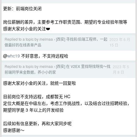
更新：前端岗位关闭
岗位薪酬的差异，主要参考工作职责范围、期望的专业经验年限等
感谢大家对小金的关注❤️
Replied to a topic by melmaa
[西安] 寻找前/后端工程师，一起
2023 年 6 月
›
15 日
做最好的在线表单产品
@
whc19
不好意思，不支持远程哈
Replied to a topic by melmaa
[西安] 在 V2EX 里找呀找呀找～找
2023 年 5
›
月 8 日
前端同学来金数据，养小小的家
感谢大家对小金的关注，就统一回复啦
目前岗位不支持远程，成都暂无 HC
定位大概是在中级左右，考虑工作挑战性，以及结合过往招聘经验，
期望同学是 3 年以上的开发经验
后续如有信息更新，再和大家同步呢
感谢感谢～