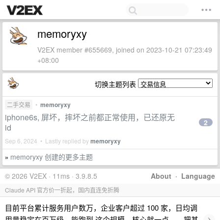
memoryxy
V2EX member #655669, joined on 2023-10-21 07:23:49
+08:00
切换主题列表
二手交易
•
memoryxy
iphone6s, 屏坏，摔坏之前都正常使用，已还原无
2
id
Sep 6, 2024 • Lastly replied by
memoryxy
memoryxy 创建的更多主题
»
© 2026 V2EX · 11ms · 3.9.8.5
About
·
Language
Claude API 官方价一折起，国内直连免折腾
目前平台累计服务用户数万，企业客户超过 100 家，日均调
›
用量稳定在百万级。能跑到 这个规模，核心就一点——把基