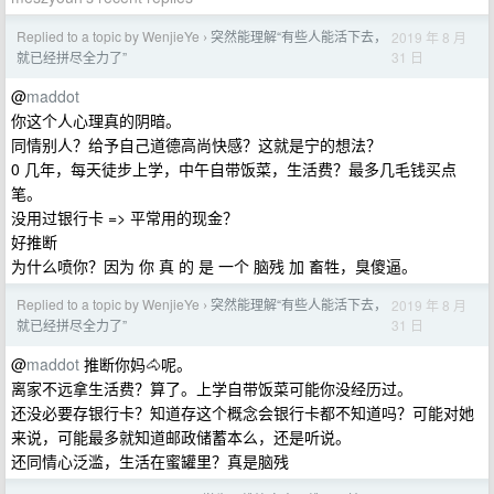
Replied to a topic by WenjieYe
突然能理解“有些人能活下去，
2019 年 8 月
›
31 日
就已经拼尽全力了”
@
maddot
你这个人心理真的阴暗。
同情别人？给予自己道德高尚快感？这就是宁的想法？
0 几年，每天徒步上学，中午自带饭菜，生活费？最多几毛钱买点
笔。
没用过银行卡 => 平常用的现金？
好推断
为什么喷你？因为 你 真 的 是 一个 脑残 加 畜牲，臭傻逼。
Replied to a topic by WenjieYe
突然能理解“有些人能活下去，
2019 年 8 月
›
31 日
就已经拼尽全力了”
@
maddot
推断你妈🐴呢。
离家不远拿生活费？算了。上学自带饭菜可能你没经历过。
还没必要存银行卡？知道存这个概念会银行卡都不知道吗？可能对她
来说，可能最多就知道邮政储蓄本么，还是听说。
还同情心泛滥，生活在蜜罐里？真是脑残