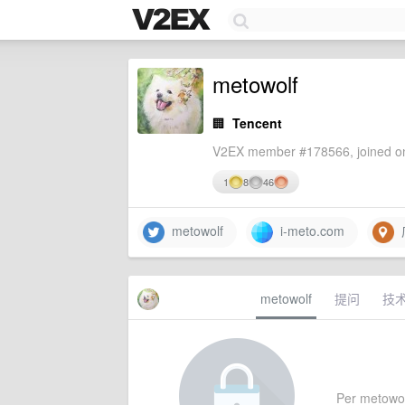
metowolf
🏢
Tencent
V2EX member #178566, joined on
1
8
46
metowolf
i-meto.com
metowolf
提问
技
Per metowolf