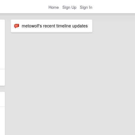
Home
Sign Up
Sign In
metowolf's recent timeline updates