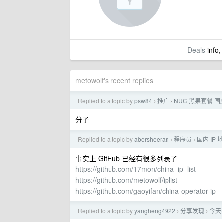
Deals
info,
metowolf's recent replies
Replied to a topic by
psw84
推广
NUC 黑果套餐 
›
›
分子
Replied to a topic by
abersheeran
程序员
国内 IP
›
›
事实上 GitHub 已经有很多列表了
https://github.com/17mon/china_ip_list
https://github.com/metowolf/iplist
https://github.com/gaoyifan/china-operator-ip
Replied to a topic by
yangheng4922
分享发现
今天
›
›