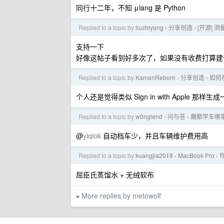
同行十二年，不知 μlang 是 Python
Replied to a topic by
liuzhiyong
分享创造
[开源] 测
›
›
支持一下
好像这帖子看到好多次了，如果没有收费打算建
Replied to a topic by
KamenReborn
分享创造
如何在
›
›
个人还是觉得类似 Sign in with App
Replied to a topic by
w0nglend
问与答
魔都学车哪
›
›
@
yiqiok
自动档车少，并且车辆维护费用高
Replied to a topic by
kuangjia2018
MacBook Pro
›
›
屈臣氏蒸馏水 + 无绒软布
More replies by metowolf
»