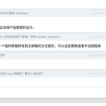
量众多云服务 (msmbps)
Jul 9, 201
议去除产品密钥的设计。
 V 站安全的留下邮箱？使用 contact_protector ！
Jun 24, 201
le 那样生成一个临时邮箱转发到主邮箱的方式更好，可以设定期限或者手动销毁掉
家强？
May 26, 201
你们的 mac 屏幕脏了都怎么清洁的？
Apr 25, 201