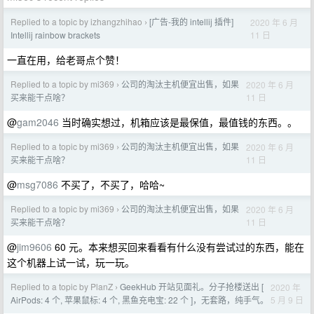
Replied to a topic by izhangzhihao
[广告-我的 intellij 插件]
2020 年 6 月
›
11 日
Intellij rainbow brackets
一直在用，给老哥点个赞！
Replied to a topic by mi369
公司的淘汰主机便宜出售，如果
2020 年 6 月
›
11 日
买来能干点啥？
@
gam2046
当时确实想过，机箱应该是最保值，最值钱的东西。。
Replied to a topic by mi369
公司的淘汰主机便宜出售，如果
2020 年 6 月
›
11 日
买来能干点啥？
@
msg7086
不买了，不买了，哈哈~
Replied to a topic by mi369
公司的淘汰主机便宜出售，如果
2020 年 6 月
›
11 日
买来能干点啥？
@
jim9606
60 元。本来想买回来看看有什么没有尝试过的东西，能在
这个机器上试一试，玩一玩。
Replied to a topic by PlanZ
GeekHub 开站见面礼。分子抢楼送出 [
2020 年
›
5 月 9 日
AirPods: 4 个, 苹果鼠标: 4 个, 黑鱼充电宝: 22 个 ]，无套路，纯手气。