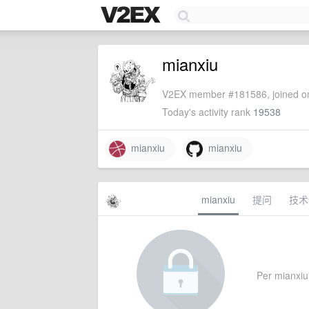
mianxiu
V2EX member #181586, joined on
Today's activity rank
19538
mianxiu
mianxiu
mianxiu
提问
技术
Per mianxiu'