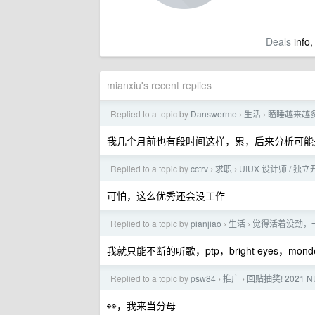
Deals
info,
mianxiu's recent replies
Replied to a topic by
Danswerme
生活
瞌睡越来越
›
›
我几个月前也有段时间这样，累，后来分析可能
Replied to a topic by
cctrv
求职
UIUX 设计师 / 独
›
›
可怕，这么优秀还会没工作
Replied to a topic by
pianjiao
生活
觉得活着没劲，
›
›
我就只能不断的听歌，ptp，bright eyes，mondes
Replied to a topic by
psw84
推广
回贴抽奖! 2021
›
›
👀，我来当分母