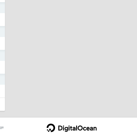
1
0
0
0
ge