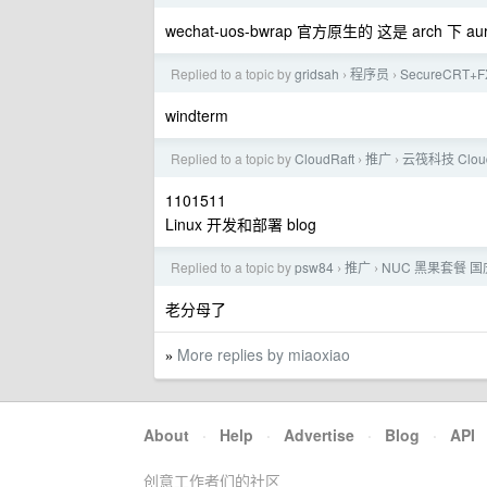
wechat-uos-bwrap 官方原生的 这是 arch 下 a
Replied to a topic by
gridsah
程序员
SecureCRT+
›
›
windterm
Replied to a topic by
CloudRaft
推广
云筏科技 Clou
›
›
1101511
Linux 开发和部署 blog
Replied to a topic by
psw84
推广
NUC 黑果套餐 
›
›
老分母了
More replies by miaoxiao
»
About
·
Help
·
Advertise
·
Blog
·
API
创意工作者们的社区