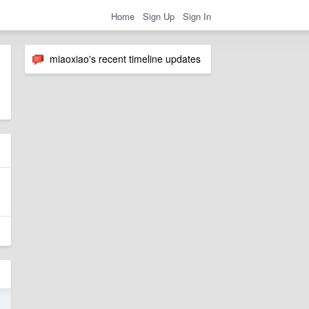
Home
Sign Up
Sign In
miaoxiao's recent timeline updates
4