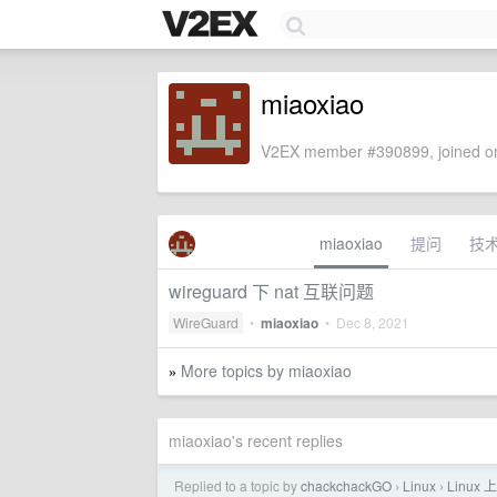
miaoxiao
V2EX member #390899, joined on
miaoxiao
提问
技
wireguard 下 nat 互联问题
WireGuard
•
miaoxiao
•
Dec 8, 2021
More topics by miaoxiao
»
miaoxiao's recent replies
Replied to a topic by
chackchackGO
Linux
Linu
›
›