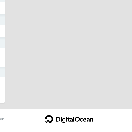
3
0
0
ge