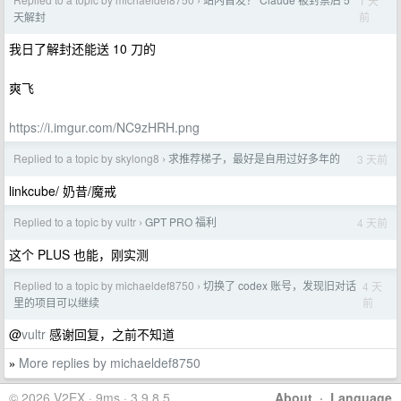
1 天
›
前
天解封
我日了解封还能送 10 刀的
爽飞
https://i.imgur.com/NC9zHRH.png
Replied to a topic by skylong8
求推荐梯子，最好是自用过好多年的
3 天前
›
linkcube/ 奶昔/魔戒
Replied to a topic by vultr
GPT PRO 福利
4 天前
›
这个 PLUS 也能，刚实测
Replied to a topic by michaeldef8750
切换了 codex 账号，发现旧对话
4 天
›
前
里的项目可以继续
@
vultr
感谢回复，之前不知道
More replies by michaeldef8750
»
© 2026 V2EX · 9ms · 3.9.8.5
About
·
Language