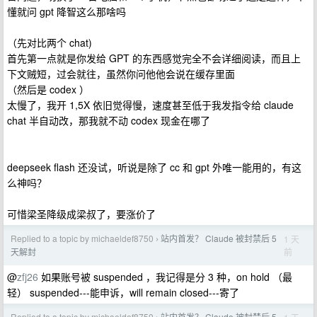
懂就问 gpt 降智这么那啥吗
（先对比两个 chat)
首先第一点就是你发给 GPT 的东西感觉完全不会详细阅读，而且上
下文贼短，过会就往，虽然你问他他会说在缓存里面
（然后是 codex ）
太慢了，我开 1,5X 依旧觉得慢，速度甚至低于我发指令给 claude
chat 半自动改，那我就不动 codex 现金在哪了
deepseek flash 还没试，听说是除了 cc 和 gpt 外唯一能用的，有这
么神吗？
可惜梁圣降级成梁叔了，要涨价了
Replied to a topic by michaeldef8750
站内首发？ Claude 被封禁后 5
1 天
›
前
天解封
@
zfj26
如果账号被 suspended ，我记得是分 3 种，on hold （最
轻） suspended---能申诉，will remain closed---寄了
Replied to a topic by michaeldef8750
站内首发？ Claude 被封禁后 5