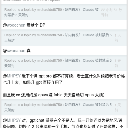
Replied to a topic by michaeldef8750
站内首发？ Claude 被
22 小时 51 分
›
钟前
封禁后 5 天解封
@
woodchen
贡献个 DP
Replied to a topic by michaeldef8750
站内首发？ Claude 被封禁后 5
1 天
›
前
天解封
@
swananan
真
Replied to a topic by michaeldef8750
站内首发？ Claude 被封禁后 5
1 天
›
前
天解封
@
MHPSY
我下个月 gpt pro 都不打算续，看土区什么时候把老号价格
也升上去，如果升 gpt 直接弃用了
而且我 cc 还用的是 opus(嫌 fable 天天自动切 opus 太烦）
Replied to a topic by michaeldef8750
站内首发？ Claude 被封禁后 5
1 天
›
前
天解封
@
MHPSY
对，gpt chat 感觉完全不是人。我一开始还以为是地区/设
备问题，切换了 2 台电脑和一个手机，节点也都切过了还是这样，不