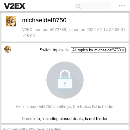
michaeldef8750
V2EX member #572766, joined on 2022-02-14 22:06:01
+08:00
Switch topics list
Per michaeldef8750's settings, the topics list is hidden
Deals
info, including closed deals, is not hidden
michaeldef8750's recent replies