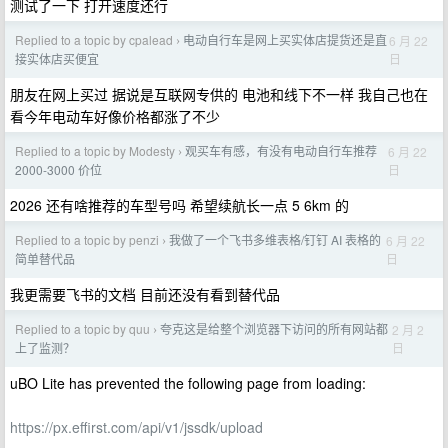
测试了一下 打开速度还行
Replied to a topic by cpalead
电动自行车是网上买实体店提货还是直
6 月 22
›
日
接实体店买便宜
朋友在网上买过 据说是互联网专供的 电池和线下不一样 我自己也在
看今年电动车好像价格都涨了不少
Replied to a topic by Modesty
观买车有感，有没有电动自行车推荐
6 月 22
›
日
2000-3000 价位
2026 还有啥推荐的车型号吗 希望续航长一点 5 6km 的
Replied to a topic by penzi
我做了一个飞书多维表格/钉钉 AI 表格的
6 月 22
›
日
简单替代品
我更需要飞书的文档 目前还没有看到替代品
Replied to a topic by quu
夸克这是给整个浏览器下访问的所有网站都
2 月 2
›
日
上了监测？
uBO Lite has prevented the following page from loading:
https://px.effirst.com/api/v1/jssdk/upload