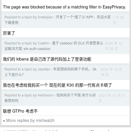
The page was blocked because of a matching filter in EasyPrivacy.
Replied to a topic by linweijian
开发了一个“做了么”APP，欢迎大家
1 月 20
›
日
下载使用
厉害了
Replied to a topic by Casbin
基于 casdoor 的 ELK 开源登录认
2025 年 12
›
月 25 日
证解决方案: elk-auth-casdoor
我们的 kibana 是自己改了源代码加上了登录功能
Replied to a topic by Jacefan
年底想给妈妈换个手机， 2k
2025 年 12 月
›
18 日
上下选什么？
我也在考虑给我妈买一个 现在的是 K30 的那一代有点卡顿了
Replied to a topic by Hertmoon
给妈妈买个平板,有什么好
2025 年 10 月 31
›
日
推荐的吗
联想 GTPro 考虑不
More replies by michealzh
»