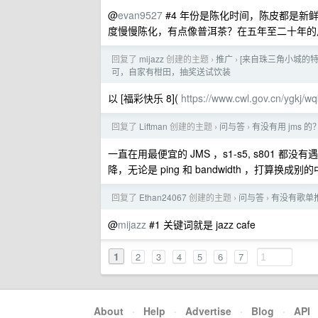
@
evan9527
#4 年份是陈化时间，陈皮都是新
度慢慢陈化，有点像普洱茶？在五年至二十年的
回复了
mijazz
创建的主题
推广
[来自珠三角小城的特
›
›
可，自家有柑田，抽奖送试饮装
以 [福彩快乐 8](
https://www.cwl.gov.cn/ygkj/wq
回复了
Liftman
创建的主题
问与答
有没有用 jms
›
›
一直在用最便宜的 JMS ，s1-s5, s801
降，无论是 ping 和 bandwidth ，打算换成
回复了
Ethan24067
创建的主题
问与答
有没有歌单
›
›
@
mijazz
#1 关键词就是 jazz cafe
1
2
3
4
5
6
7
About
·
Help
·
Advertise
·
Blog
·
API