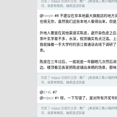
回复了
mijazz
创建的主题
推广
[来自珠三角小城的特
›
›
可，自家有柑田，抽奖送试饮装
@
ronyin
#8 不建议在非本地最大旗舰店的地方
也很无奈，虽然我们这些本地人看得出来，但是
外地人要是在其他渠道买陈皮，避开染色皮之后
茶叶玄学差不多，水深，假货确实有点泛滥。上次
我就操着一手大学时的浙江普通话去线下调研了，
卖。
陈皮在三年过后，一般就是一年翻晒几次然后进
边、楼顶看见各家把陈皮铺出来晒的场景，那味
回复了
mijazz
创建的主题
推广
[来自珠三角小城的特
›
›
可，自家有柑田，抽奖送试饮装
@
214L
#7
@
mijazz
#1 呀，一下写错了，是对所有开奖号
回复了
mijazz
创建的主题
推广
[来自珠三角小城的特
›
›
可，自家有柑田，抽奖送试饮装