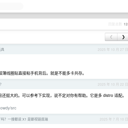
回复总数
12
❮
❯
玩具
2025 年 10 月 27 
，用超薄线圈贴直接粘手机背后。就是不能多卡共存。
M？
2025 年 10 月 22 
还挺大的。可以参考下实现，说不定对你有帮助。它是多 distro 适配。
howdy/src
吗？一搜都说 X1 是鄙视链底端
2025 年 7 月 10 