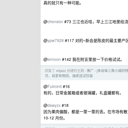
真的就只有一种可能。
@
chenstor
#73 三江也近哇，早上三江地里给
@
ypw7928
#117 对的~新会是陈皮的最主要产
@
lemoon
#142 我在附言里放一下价格试试。
回复了
mijazz
创建的主题
推广
[来自珠三角小城的特
›
›
可，自家有柑田，抽奖送试饮装
@
Fulminit
#16
有的，日常金属箱或者玻璃罐，礼盒罐都有。
@
dswyzx
#18
因为果肉偏酸，都是一筐一筐的丢。在市场有散
10-12 月份。