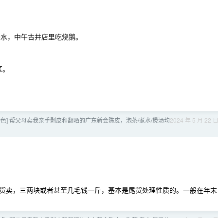
浇水，中午古井店里吃烧鹅。
区。
色] 帮父母卖我亲手剥皮和翻晒的广东新会陈皮，泡茶/煮水/煲汤均
2024 年 5 月 22 
货卖，三两块或者甚至几毛钱一斤，基本是尾货处理性质的。一般在年末