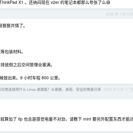
hinkPad X1 。还纳闷现在 v2er 的笔记本都那么夸张了么😅
2025 年 7 月 3 
这层狠狠共情了。
纸等包装材料。
后排放倒之后空间管理全塞满。
出来。9 小时车程 800 公里。
 年各位佬选择用什么 Linux 桌面版？从便捷、美观、安全的角度分享
2025 年 6 月 17 
aro 就算加了 tlp 也总是感觉电量不对劲，请教下 mint 要另外配置东西才能