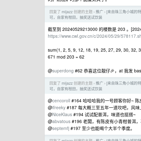
回复了
mijazz
创建的主题
推广
[来自珠三角小城的特
›
›
可，自家有柑田，抽奖送试饮装
截至到 20240529213000 的楼数是 203 。[20240
https://www.cwl.gov.cn/c/2024/05/29/578117.s
sum(1, 2, 5, 9, 12, 18, 19, 25, 27, 29, 30, 32, 
671 mod 203 = 62
@
superdong
#62 恭喜这位靓仔🎉，at 我发 b
回复了
mijazz
创建的主题
推广
[来自珠三角小城的特
›
›
可，自家有柑田，抽奖送试饮装
@
cencoroll
#164 哈哈哈我的一号顾客你好~ 
@
ifreeky
#187 每大概三至五年一道坎吧，风
@
NiceKlaus
#194 试试配普洱，味道也挺搭~
@
abvatous
#196 老闆，有陈皮有小青柑普洱
@
septemfj
#197 至少也能喝个大半个季度。
回复了
mijazz
创建的主题
推广
[来自珠三角小城的特