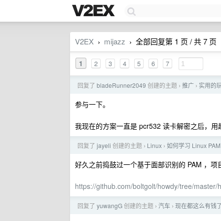
V2EX
mijazz
全部回复第 1 页 / 共 7 页
›
›
1
2
3
4
5
6
7
回复了
bladeRunner2049
创建的主题
推广
实用的
›
›
参与一下。
我现在的方案一直是 pcr532 读卡解密之后
回复了
jayeli
创建的主题
Linux
如何学习 Linux PA
›
›
好久之前捣鼓过一个基于面部识别的 PAM ，项目
https://github.com/boltgolt/howdy/tree/master/
回复了
yuwangG
创建的主题
汽车
现在都这么有钱了
›
›