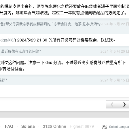
鲜的柑剥皮晒出来的，晒到脱水硬化之后还要放在麻袋或者罐子里面控制
尺度内，越陈年香气越浓烈，超过二十年就有点偏向收藏品的方向走了。
色] 帮父母卖我亲手剥皮和翻晒的广东新会陈皮，泡茶/煮水/煲汤均
2024 年 5 月 22 
kjgg/kl8/
) 2024/5/29 21:30 的所有开奖号码对楼层取余，送试饮~
 的？最近好像有点奇怪的问题？
2024 年 5 月 20 
 都没有遇到过这种问题。注意一下 dns 分流。不过最近确实感觉线路质量有所下
别的中转场试试看。
推荐？
2024 年 5 月 15 
❮
❯
·
FAQ
·
Solana
·
3125 Online
Highest 6679
·
Select Langua