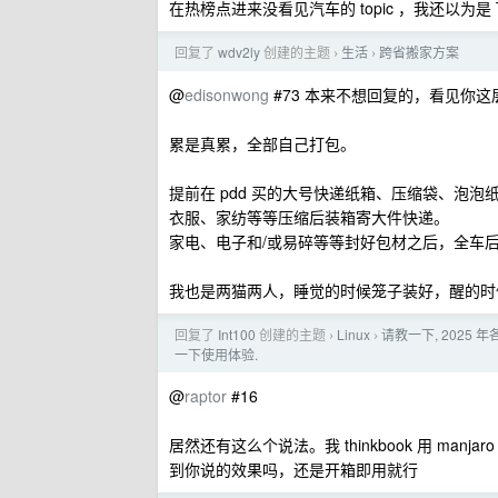
在热榜点进来没看见汽车的 topic ，我还以为是 T
回复了
wdv2ly
创建的主题
生活
跨省搬家方案
›
›
@
edisonwong
#73 本来不想回复的，看见你
累是真累，全部自己打包。
提前在 pdd 买的大号快递纸箱、压缩袋、泡泡
衣服、家纺等等压缩后装箱寄大件快递。
家电、电子和/或易碎等等封好包材之后，全车
我也是两猫两人，睡觉的时候笼子装好，醒的时候放
回复了
Int100
创建的主题
Linux
请教一下, 2025
›
›
一下使用体验.
@
raptor
#16
居然还有这么个说法。我 thinkbook 用 manj
到你说的效果吗，还是开箱即用就行