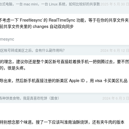
电脑，一台 mac mini，一台 Linux 系统，如何比较好的共享数
2025 年 5 月 30 
一下`Freefilesync`的 RealTimeSync 功能，等于在你的共享文件夹
享文件夹里的 changes 自动双向同步
timesync
 ID 国区帐号转成美区之后，会有什么副作用吗？
2024 年 6 月 12 
储实际上分离的理念，建议你还是整个美区新号直接趁着换手机一把倒腾过去，要不然
的，很是头疼。
，然后新手机直接注册的新美区 Apple ID ，用 visa 卡买美区礼品
各种饼类食物，我是真喜欢吃饼（面食）
2024 年 6 月 3 
特别想念那个味道。搜了一下应该叫淮南油酥烧饼，还有夹牛肉的版本