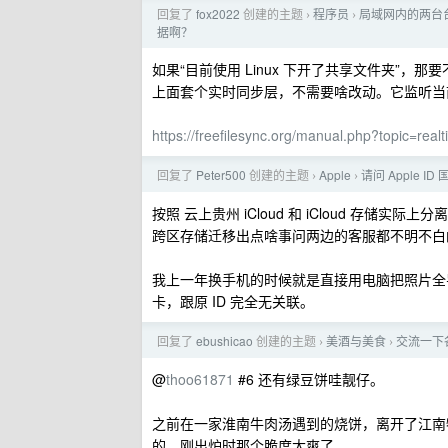
回复了
fox2022
创建的主题
程序员
局域网内的两台台式
›
›
据啊？
如果“目前使用 Linux 下开了共享文件夹”，那要不考虑
上面套个实时同步层，不需要啥改动。它监听当前共
https://freefilesync.org/manual.php?topic=real
回复了
Peter500
创建的主题
Apple
请问 Apple
›
›
按照 云上贵州 iCloud 和 iCloud 存
跨区存储迁移出点啥事问两边的客服都不明不白
我上一年换手机的时候就是直接用电脑把照片全导出来
卡，跟原 ID 完全无关联。
回复了
ebushicao
创建的主题
美酒与美食
交流一下
›
›
@
thoo61871
#6 还有绿豆饼哇靓仔。
之前在一家淮南牛肉汤遇到的烧饼，离开了江南
的。刚出炉时那个脆度太爽了。