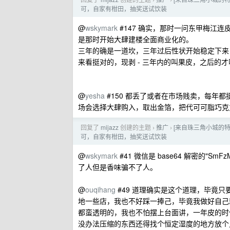
›
›
可，自家有柑田，抽奖送试饮装
@
wskymark
#147 确实，那时一问东甲梅江连
是那时开始大肆建楼全面商业化的。
三年的确是一道坎，三年过后性状开始稳定下来
来看挺对的，现剥 - 三年内的叫果皮，之后的
@
yesha
#150 都丢了或者在市场贱卖，每年
场会选择大肆购入，取出金箔，把代可可脂巧克
回复了
mijazz
创建的主题
推广
[来自珠三角小城的特
›
›
可，自家有柑田，抽奖送试饮装
@
wskymark
#41 微信是 base64 解密的"
了人但是香味骗不了人。
@
ouqihang
#49 道理确实是这个道理，毕竟
地一些店，我也不好踩一捧己，毕竟我做好自己
都蛮透明的，我也不怕摆上台面讲，一年皮的时候
没办法压缩的东西还得找个恒定湿度的地方放个