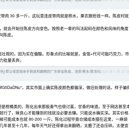
皮带肉 30 多一斤，这玩意连皮带肉就是称水，果农跟抢钱一样。陈皮村就
，就会开始往陈皮方向变色。按照老一辈的叫法起码在颜色和风味的角度
才叫陈皮。
都挺壮观的，因为实在偏酸。形象点的比喻就是，金箔+代可可脂巧克力，市
力批量丢弃。
色] 帮父母卖我亲手剥皮和翻晒的广东新会陈皮，泡茶/煮水/煲汤均
2024 年 5 月 22 
SmFzMG5DaDNu"，其实市面上确实陈皮颜色都偏深，做旧处理的话，样子骗
只要是柑橘类的，陈化出来那股香气也很讨喜，甘香的味道。至于网店甚至
就行了，昧良心才能赚到的钱就没必要去赚。只能说水确实深。其实价格
可能成本也就 80-200 一斤。陈化过程毕竟仓储成本摆在这里，一麻袋
几年甚至十几年，每年天气好还得拿出来翻晒，太脆了还会压碎。太便宜