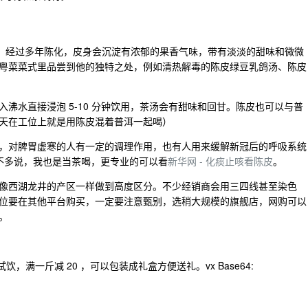
。
瓣，经过多年陈化，皮身会沉淀有浓郁的果香气味，带有淡淡的甜味和微微
粤菜菜式里品尝到他的独特之处，例如清热解毒的陈皮绿豆乳鸽汤、陈皮
沸水直接浸泡 5-10 分钟饮用，茶汤会有甜味和回甘。陈皮也可以与普
天在工位上就是用陈皮混着普洱一起喝）
，对脾胃虚寒的人有一定的调理作用，也有人用来缓解新冠后的呼吸系统
分不多说，我也是当茶喝，更专业的可以看
新华网 - 化痰止咳看陈皮
。
像西湖龙井的产区一样做到高度区分。不少经销商会用三四线甚至染色
位要在其他平台购买，一定要注意甄别，选稍大规模的旗舰店，网购可以
。
，满一斤减 20 ，可以包装成礼盒方便送礼。vx Base64: