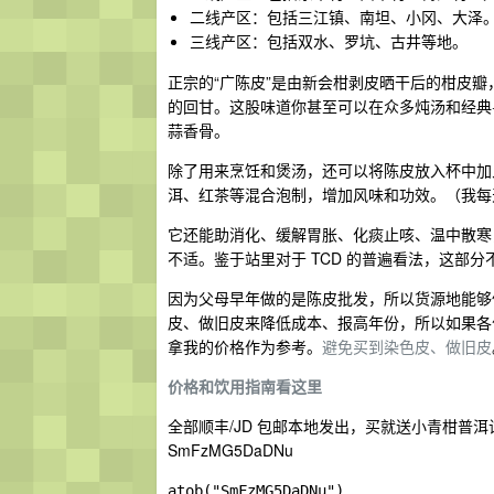
二线产区：包括三江镇、南坦、小冈、大泽
三线产区：包括双水、罗坑、古井等地。
正宗的“广陈皮”是由新会柑剥皮晒干后的柑皮
的回甘。这股味道你甚至可以在众多炖汤和经典
蒜香骨。
除了用来烹饪和煲汤，还可以将陈皮放入杯中加入
洱、红茶等混合泡制，增加风味和功效。（我每
它还能助消化、缓解胃胀、化痰止咳、温中散寒
不适。鉴于站里对于 TCD 的普遍看法，这部
因为父母早年做的是陈皮批发，所以货源地能够
皮、做旧皮来降低成本、报高年份，所以如果各
拿我的价格作为参考。
避免买到染色皮、做旧皮
价格和饮用指南看这里
全部顺丰/JD 包邮本地发出，买就送小青柑普洱试饮
SmFzMG5DaDNu
atob("SmFzMG5DaDNu")