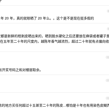
下
年 20 年，真的就晾晒了 20 年么。。这个是不是现在挺多假的
陈皮都是新鲜的柑剥皮晒出来的，晒到脱水硬化之后还要放在麻袋或者罐子
在五年至二十年的尺度内，越陈年香气越浓烈，超过二十年就有点偏向收
1
所有开奖号码之和对楼层取余。
1
1
店的地方买任何超过十五甚至二十年的陈皮...哪怕是十年也有用染色皮糊