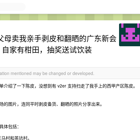
帮父母卖我亲手剥皮和翻晒的广东新会
，自家有柑田，抽奖送试饮装
rmation mentioned may be changed or developed.
介绍了一下陈皮，没想到有 v2er 支持扫走了我手上的西甲产区陈皮。
场的图片，连同平时剥皮备货、翻晒的照片分享出来。
具体包括：
天马村和茶坑村。