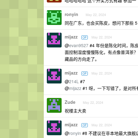
哈哈哈哈哈 这个开奖方式有趣 参加一
ronyin
May 22, 2024
同在广东，也会买陈皮，想问下那些 5 
mijazz
May 22, 2024
OP
@
evan9527
#4 年份是陈化时间，
面控制湿度慢慢陈化，有点像普洱茶？
藏品的方向走了。
mijazz
May 22, 2024
OP
@
214L
#7
@
mijazz
#1 呀，一下写错了，是对
Zude
May 22, 2024
祝楼主大卖
mijazz
May 22, 2024
OP
@
ronyin
#8 不建议在非本地最大旗舰