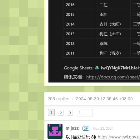
205 replies
•
2024-05-30 12:35:46 +08:00
1
2
3
mijazz
May 22, 2024
OP
以 [福彩快乐 8](
https://www.cwl.gov.c