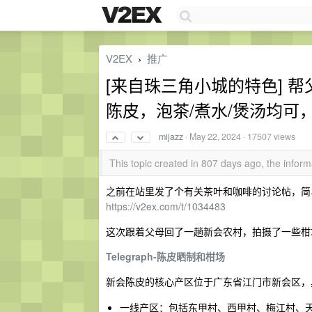
V2EX
推广
›
[来自珠三角小城的特色] 
陈皮，泡茶/煮水/煲汤均可
mijazz
·
May 22, 2024
· 17507 views
This topic created in 807 days ago, the info
之前在站里发了个有关茶叶和咖啡的讨论帖，简单
https://v2ex.com/t/1034483
这次跟着父母回了一趟新会农村，拍摄了一些柑
Telegraph-陈皮晒制和柑场
新会陈皮的核心产区位于广东省江门市新会区，
一线产区：包括东甲村、西甲村、梅江村、