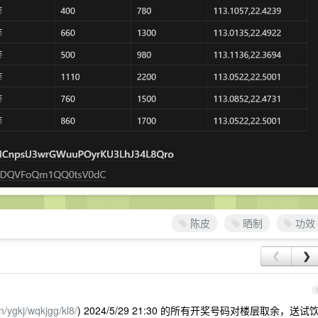
陈皮
晒制
功效
❮
❯
n/ygkj/wqkjgg/kl8/
) 2024/5/29 21:30 的所有开奖号码对楼层取余，送试