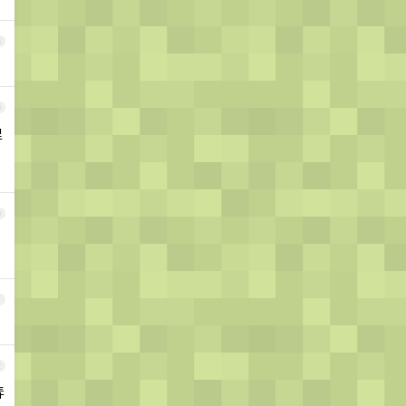
8
9
里
0
1
2
弄