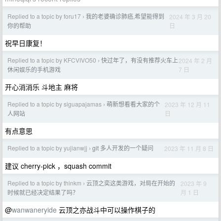
Replied to a topic by foru17
我的老婆确诊肺癌,希望能得到
2024 年 3 月 20
›
日
你的帮助
祝早日康复！
Replied to a topic by KFCVIVO50
快过年了，有没有推荐火车上
2024 年 2 月
›
7 日
休闲娱乐的手机游戏
开心消消乐 斗地主 麻将
Replied to a topic by siguapajamas
萌新想看看大家的个
2023 年 12 月 11
›
日
人网站
有点意思
Replied to a topic by yujianwjj
git 多人开发的一个疑问
2023 年 11 月 8 日
›
建议 cherry-pick ，squash commit
Replied to a topic by thinkm
云顶之奕这类游戏，对局在开始的
2023 年 9
›
月 1 日
时候就已经决定结果了吗？
@
wanwaneryide
云顶之亦战斗中可以操作棋子的