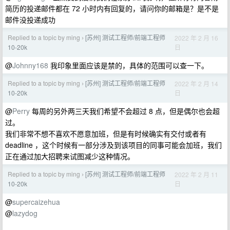
简历的投递邮件都在 72 小时内有回复的，请问你的邮箱是？是不是
邮件没投递成功
Replied to a topic by ming
[苏州] 测试工程师/前端工程师
2022 年 2 月 16
›
日
10-20k
@
Johnny168
我印象里面应该是禁的，具体的范围可以查一下。
Replied to a topic by ming
[苏州] 测试工程师/前端工程师
2022 年 2 月 14
›
日
10-20k
@
Perry
每周的另外两三天我们希望不会超过 8 点，但是偶尔也会超
过。
我们非常不想不喜欢不愿意加班，但是有时候确实有交付或者有
deadline ，这个时候有一部分涉及到该项目的同事可能会加班，我们
正在通过加大招聘来试图减少这种情况。
Replied to a topic by ming
[苏州] 测试工程师/前端工程师
2022 年 2 月 11
›
日
10-20k
@
supercaizehua
@
lazydog