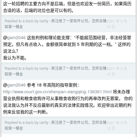
这一轮招聘的主要方向不是后端，但是也欢迎发一份简历，如果简历
合适的话，后端的坑位也是可以有的。
Replied to a topic by carity
新注册了一家软件公司，怎样去赚
2021 年 3 月
›
13 日
取第一桶金
@
gam2046
这些判例和理论能支撑：“不能超范围经营，非法经营罪
预定。但凡有点收入，金额很简单就到 5 年刑期的这一档。” 这样的
说法么？
我认为不能。
Replied to a topic by carity
新注册了一家软件公司，怎样去赚
2021 年 3 月
›
12 日
取第一桶金
@
gam2046
参考 18 年高院的指导案例：
http://www.court.gov.cn/shenpan-xiangqing-136361.html
将未办理
营业执照和粮食收购许可从事粮食收购行为的再审改判无罪案， 你的
说法我认为并不反应最新的真实的法律实践情况。欢迎举出近期的判
例来反驳我的这一判断。
Replied to a topic by carity
新注册了一家软件公司，怎样去赚
2021 年 3 月
›
12 日
取第一桶金