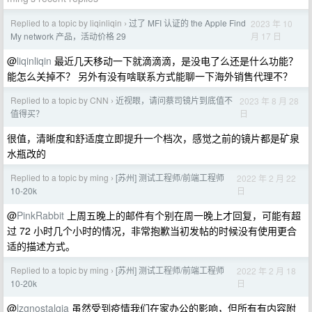
Replied to a topic by liqinliqin
过了 MFI 认证的 the Apple Find
2023 年 10
›
月 17 日
My network 产品，活动价格 29
@
liqinliqin
最近几天移动一下就滴滴滴，是没电了么还是什么功能？
能怎么关掉不？ 另外有没有啥联系方式能聊一下海外销售代理不？
Replied to a topic by CNN
近视眼，请问蔡司镜片到底值不
2023 年 8 月 28
›
日
值得买？
很值，清晰度和舒适度立即提升一个档次，感觉之前的镜片都是矿泉
水瓶改的
Replied to a topic by ming
[苏州] 测试工程师/前端工程师
2022 年 2 月 22
›
日
10-20k
@
PinkRabbit
上周五晚上的邮件有个别在周一晚上才回复，可能有超
过 72 小时几个小时的情况，非常抱歉当初发帖的时候没有使用更合
适的描述方式。
Replied to a topic by ming
[苏州] 测试工程师/前端工程师
2022 年 2 月 18
›
日
10-20k
@
lzgnostalgia
虽然受到疫情我们在家办公的影响，但所有有内容附