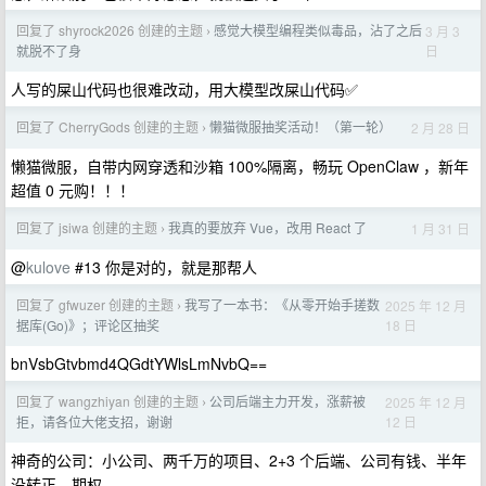
回复了 shyrock2026 创建的主题
感觉大模型编程类似毒品，沾了之后
3 月 3
›
日
就脱不了身
人写的屎山代码也很难改动，用大模型改屎山代码✅
回复了 CherryGods 创建的主题
懒猫微服抽奖活动！（第一轮）
2 月 28 日
›
懒猫微服，自带内网穿透和沙箱 100%隔离，畅玩 OpenClaw ，新年
超值 0 元购！！！
回复了 jsiwa 创建的主题
我真的要放弃 Vue，改用 React 了
1 月 31 日
›
@
kulove
#13 你是对的，就是那帮人
回复了 gfwuzer 创建的主题
我写了一本书：《从零开始手搓数
2025 年 12 月
›
18 日
据库(Go)》；评论区抽奖
bnVsbGtvbmd4QGdtYWlsLmNvbQ==
回复了 wangzhiyan 创建的主题
公司后端主力开发，涨薪被
2025 年 12 月
›
12 日
拒，请各位大佬支招，谢谢
神奇的公司：小公司、两千万的项目、2+3 个后端、公司有钱、半年
没转正、期权