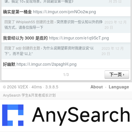
月 25 日
课，搞定 10+变现场景，开启副业第一桶金》
确实是第一桶金
https://i.imgur.com/pmNOo2w.png
回复了 Whiplash55 创建的主题
突然意识到一些认知以外的挣
2023 年 12 月
›
20 日
钱方式，请各位指导一下
我曾经以为 3000 是底的
https://i.imgur.com/e1q9ScT.png
回复了 sdjl 创建的主题
为什么说期望薪资时我建议说“以
2023 年 12 月
›
20 日
下”，而不是“以上”
好幽默
https://i.imgur.com/2spsghH.png
1/3
© 2026 V2EX · 40ms · 3.9.8.5
About
·
Language
AnySearch 学生&开发者成长计划