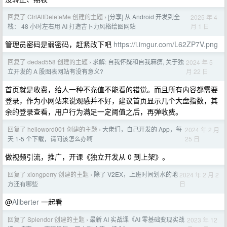
回复了 CtrlAltDeleteMe 创建的主题
[分享] 从 Android 开发到全
2025 年 4
›
月 1 日
栈： 48 小时左右用 AI 打造吉卜力风格绘图网站
管理员密码是弱密码，赶紧改下吧
https://i.imgur.com/L62ZP7V.png
回复了 dedad558 创建的主题
求解: 自我怀疑和自我麻痹, 关于独
2024 年 5
›
月 22 日
立开发的 A 股图表网站有没有意义?
首页就是收费，给人一种不充值不能看的错觉。而且所有内容都需要
登录，作为小网站来说观感并不好，建议首页显示几个大盘指数，其
余的登录查看，用户行为满足一定阈值之后，再弹收费。
回复了 helloword001 创建的主题
大佬们，自己开发的 App，每
2024 年 2 月
›
25 日
天 1-5 个下载，请问该怎么办啊
做视频引流，推广，开课《独立开发从 0 到上架》。
回复了 xiongperry 创建的主题
除了 V2EX，上班时间划水的地
2024 年 2 月 2
›
日
方还有哪些
@
Aliberter
一起看
回复了 Splendor 创建的主题
最新 AI 实战课《AI 零基础变现实战
2023 年 12
›