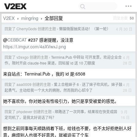
V2EX
mingring
全部回复
回复总数
50
›
›
回复了 CherryGods 创建的主题
懒猫微服抽奖活动！（第一轮）
4 月 30 日
›
@
CEBBCAT
#237 感谢提醒，没注意
https://i.imgur.com/4aXVwxJ.png
回复了 v2exgo 创建的主题
Termina.Pub 中转站 可开发票，欢迎企业合
4 月
›
28 日
作，限时开启 claude-free 渠道，回帖留 id 送 10 刀额度
来自站点：Terminal.Pub ，我的 id 是:6508
回复了 aaa0009 创建的主题
爱上合租妹子 6 - 送了妹子吹风机，妹子鼓
4 月
›
28 日
起勇气，主动给我一个大大的拥抱，然而我的心却冷了
她不喜欢你，你对她没有性吸引力，她只是享受被爱的感觉。
回复了 phpdever 创建的主题
顺路送了一次同事，结果现在快变成固
3 月
›
16 日
定司机了，是我太好说话了吗？
想到之前同事每天顺路捎着下班，给钱也不要，也不太好拒绝别人好
意，麻烦别人也很不好意思，就被迫买了个车