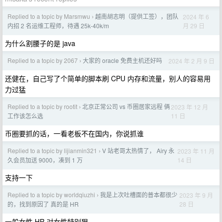
Replied to a topic by Marsmwu
越南胡志明（提供工签），团队
2024 年 6
›
月 29 日
内招 2 名运维工程师，待遇 25k-40k/m
为什么割腰子的是 java
Replied to a topic by 2067
大家的 oracle 免费主机还好吗
2024 年 2 月 9 日
›
还健在，自己写了个简单的脚本刷 CPU 内存和流量，别人的容易用
力过猛
Replied to a topic by rootit
北京正常公司 vs 币圈居家远程 俩
2023 年 12 月
›
11 日
工作该怎么选
币圈要抓的话，一看老板不在国内，你说抓谁
Replied to a topic by lijianmin321
V 站老哥太热情了， Airy 永
2023 年 11 月
›
14 日
久会员加送 9000，凑到 1 万
支持一下
Replied to a topic by worldqiuzhi
我是上次吐槽面的普本都很少
2023 年 9 月
›
28 日
的，找到原因了 真的是 HR
一般女性 HR 对女性特别狠