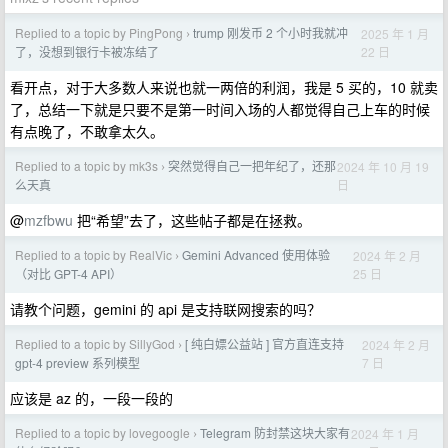
Replied to a topic by PingPong
trump 刚发币 2 个小时我就冲
2025 年 1 月
›
22 日
了，没想到银行卡被冻结了
看开点，对于大多数人来说也就一两倍的利润，我是 5 买的，10 就卖
了，总结一下就是只要不是第一时间入场的人都觉得自己上车的时候
有点晚了，不敢拿太久。
Replied to a topic by mk3s
突然觉得自己一把年纪了，还那
2024 年 10 月 19
›
日
么天真
@
mzfbwu
把“希望”去了，这些帖子都是在拯救。
Replied to a topic by RealVic
Gemini Advanced 使用体验
2024 年 2 月
›
25 日
（对比 GPT-4 API）
请教个问题，gemini 的 api 是支持联网搜索的吗？
Replied to a topic by SillyGod
[ 纯白嫖公益站 ] 官方直连支持
2024 年 2 月
›
7 日
gpt-4 preview 系列模型
应该是 az 的，一段一段的
Replied to a topic by lovegoogle
Telegram 防封禁这块大家有
2024 年 1 月
›