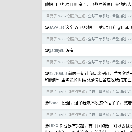
他把自己的项目删除了，那些冲着项目交钱的人
回复了
mk52
创建的主题
全球工单系统
希望通过 V2
›
›
@
JAVAER
这个 W 已经把自己的项目和 githu
回复了
mk52
创建的主题
全球工单系统
希望通过 V2
›
›
@
gadflysu
没有
回复了
mk52
创建的主题
全球工单系统
希望通过 V2
›
›
@
n37r06u3
前面一句让我星球提问，后面突然来一
和他邮件里沟通的时候也是说把答应发我的东西
回复了
mk52
创建的主题
全球工单系统
希望通过 V2
›
›
@
Shook
没退，退了我就不发这个帖子了，憋着
回复了
mk52
创建的主题
全球工单系统
希望通过 V2
›
›
@
UIXX
你要是有兴趣，有时间的话，可以去试验下，还