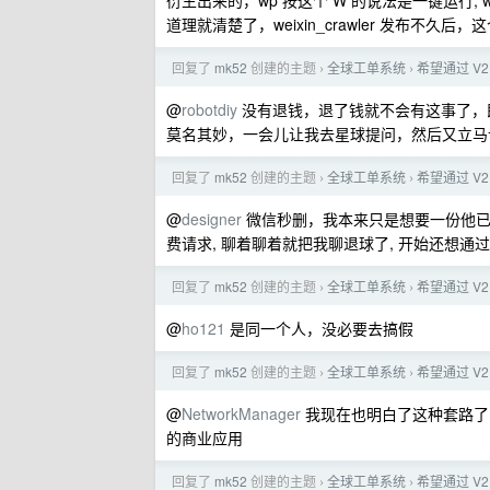
衍生出来的，wp 按这个 W 的说法是一键运行, w
道理就清楚了，weixin_crawler 发布不久后
回复了
mk52
创建的主题
全球工单系统
希望通过 V2
›
›
@
robotdiy
没有退钱，退了钱就不会有这事了，
莫名其妙，一会儿让我去星球提问，然后又立马让
回复了
mk52
创建的主题
全球工单系统
希望通过 V2
›
›
@
designer
微信秒删，我本来只是想要一份他已经
费请求, 聊着聊着就把我聊退球了, 开始还想
回复了
mk52
创建的主题
全球工单系统
希望通过 V2
›
›
@
ho121
是同一个人，没必要去搞假
回复了
mk52
创建的主题
全球工单系统
希望通过 V2
›
›
@
NetworkManager
我现在也明白了这种套路了
的商业应用
回复了
mk52
创建的主题
全球工单系统
希望通过 V2
›
›