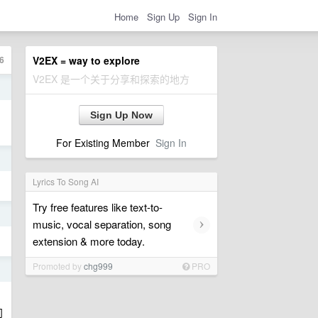
Home
Sign Up
Sign In
6
V2EX = way to explore
V2EX 是一个关于分享和探索的地方
日
，
Sign Up Now
For Existing Member
Sign In
日
Lyrics To Song AI
Try free features like text-to-
日
›
music, vocal separation, song
extension & more today.
Promoted by
chg999
PRO
日
问