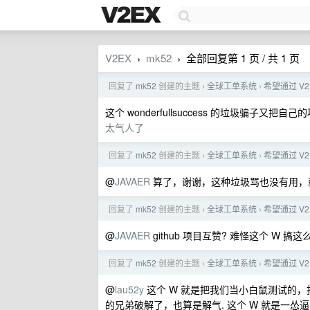
V2EX
mk52
全部回复第 1 页 / 共 1 页
›
›
回复了
mk52
创建的主题
全球工单系统
希望通过 V2
›
›
这个 wonderfullsuccess 的垃圾骗子又把
太气人了
回复了
mk52
创建的主题
全球工单系统
希望通过 V2
›
›
@
JAVAER
算了，谢谢，这种垃圾骂也没有用，
回复了
mk52
创建的主题
全球工单系统
希望通过 V2
›
›
@
JAVAER
github 项目互赞? 难怪这个 W 搞
回复了
mk52
创建的主题
全球工单系统
希望通过 V2
›
›
@
lau52y
这个 W 就是把我们当小白鼠测试的，
的兄弟破解了，也算是解气. 这个 W 就是一怂逼