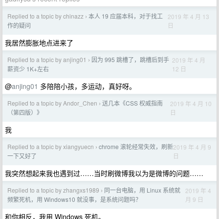
Replied to a topic by chinazz
本人 19 应届本科，对于找工
2019 年 4 月 13
›
日
作的疑问
我居然膨胀地点进来了
Replied to a topic by anjing01
因为 995 跳槽了，跳槽后到手
2019 年 4 月
›
12 日
薪资少 1K+左右
@
anjing01
多陪陪小孩，多运动，真好呀。
Replied to a topic by Andor_Chen
送几本《CSS 权威指南
2019 年 4 月 10
›
日
（第四版）》
我
Replied to a topic by xiangyuecn
chrome 滚轮经常失效，刷新
2019 年 4 月 9
›
日
一下又好了
我突然想起来我也遇到过……当时刷微博我以为是微博的问题……
Replied to a topic by zhangxs1989
同一台电脑，用 Linux 系统就
2019 年 4
›
月 9 日
频繁死机，用 Windows10 就没事，是系统问题吗？
和你相反，我用 Windows 死机。