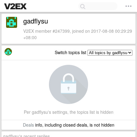
gadflysu
V2EX member #247399, joined on 2017-08-08 00:29:29
+08:00
Switch topics list
Per gadflysu's settings, the topics list is hidden
Deals
info, including closed deals, is not hidden
gadflysu's recent replies