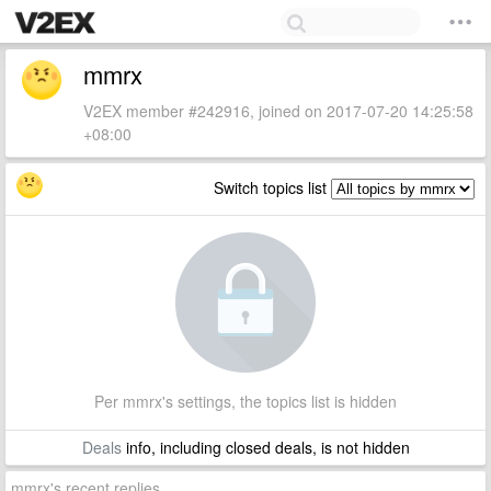
mmrx
V2EX member #242916, joined on 2017-07-20 14:25:58
+08:00
Switch topics list
Per mmrx's settings, the topics list is hidden
Deals
info, including closed deals, is not hidden
mmrx's recent replies