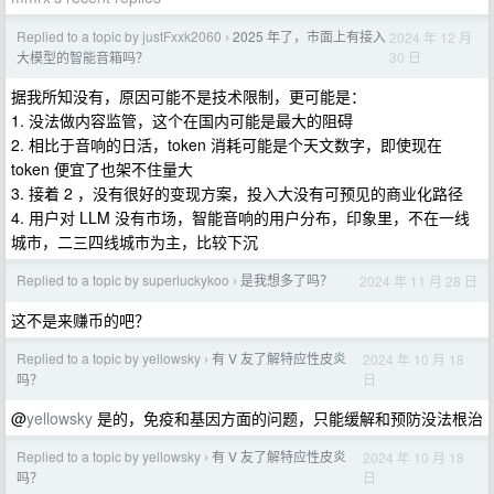
Replied to a topic by justFxxk2060
2025 年了，市面上有接入
2024 年 12 月
›
30 日
大模型的智能音箱吗？
据我所知没有，原因可能不是技术限制，更可能是：
1. 没法做内容监管，这个在国内可能是最大的阻碍
2. 相比于音响的日活，token 消耗可能是个天文数字，即使现在
token 便宜了也架不住量大
3. 接着 2 ，没有很好的变现方案，投入大没有可预见的商业化路径
4. 用户对 LLM 没有市场，智能音响的用户分布，印象里，不在一线
城市，二三四线城市为主，比较下沉
Replied to a topic by superluckykoo
是我想多了吗？
2024 年 11 月 28 日
›
这不是来赚币的吧？
Replied to a topic by yellowsky
有 V 友了解特应性皮炎
2024 年 10 月 18
›
日
吗？
@
yellowsky
是的，免疫和基因方面的问题，只能缓解和预防没法根治
Replied to a topic by yellowsky
有 V 友了解特应性皮炎
2024 年 10 月 18
›
日
吗？