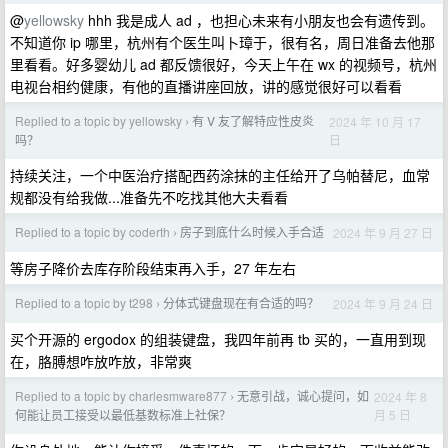
@
yellowsky
hhh 我是成人 ad ，也担心未来有小朋友也会有遗传到。
不知道你 ip 哪里，杭州有个医生叫卜璋于，很有名，周日准备去他那
里看看。好多婴幼儿 ad 都反馈很好，今天上午在 wx 的视频号，杭州
电视台相约健康，有他的直播讲座回放，讲的感觉很好可以看看
Replied to a topic by yellowsky
有 V 友了解特应性皮炎
2024 年 10 月 17
›
日
吗？
持续关注，一个中医治疗搭配西药涂抹的主任给开了乌帕替尼，血常
规都没有给我做...准备先不吃找其他大夫看看
Replied to a topic by coderth
房子到底什么时候入手合适
2024 年 9 月 27 日
›
等房子降价去库存阶段结束再入手，27 年左右
Replied to a topic by t298
分体式键盘现在有合适的吗？
2024 年 9 月 24 日
›
买个开源的 ergodox 的组装键盘，我四年前再 tb 买的，一直用到现
在，胳膊想咋放咋放，非常爽
Replied to a topic by charlesmware877
无意引战，诚心提问，如
2024 年 8
›
月 5 日
何能让员工接受以最低基数标准上社保？