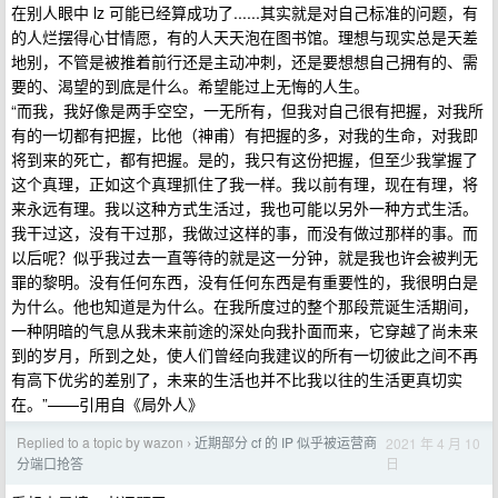
在别人眼中 lz 可能已经算成功了......其实就是对自己标准的问题，有
的人烂摆得心甘情愿，有的人天天泡在图书馆。理想与现实总是天差
地别，不管是被推着前行还是主动冲刺，还是要想想自己拥有的、需
要的、渴望的到底是什么。希望能过上无悔的人生。
“而我，我好像是两手空空，一无所有，但我对自己很有把握，对我所
有的一切都有把握，比他（神甫）有把握的多，对我的生命，对我即
将到来的死亡，都有把握。是的，我只有这份把握，但至少我掌握了
这个真理，正如这个真理抓住了我一样。我以前有理，现在有理，将
来永远有理。我以这种方式生活过，我也可能以另外一种方式生活。
我干过这，没有干过那，我做过这样的事，而没有做过那样的事。而
以后呢？似乎我过去一直等待的就是这一分钟，就是我也许会被判无
罪的黎明。没有任何东西，没有任何东西是有重要性的，我很明白是
为什么。他也知道是为什么。在我所度过的整个那段荒诞生活期间，
一种阴暗的气息从我未来前途的深处向我扑面而来，它穿越了尚未来
到的岁月，所到之处，使人们曾经向我建议的所有一切彼此之间不再
有高下优劣的差别了，未来的生活也并不比我以往的生活更真切实
在。”——引用自《局外人》
Replied to a topic by wazon
近期部分 cf 的 IP 似乎被运营商
2021 年 4 月 10
›
日
分端口抢答