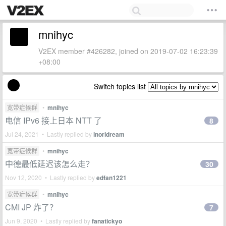
mnihyc
V2EX member #426282, joined on 2019-07-02 16:23:39
+08:00
Switch topics list
宽带症候群
•
mnihyc
电信 IPv6 接上日本 NTT 了
8
Jul 24, 2021 • Lastly replied by
inoridream
宽带症候群
•
mnihyc
中德最低延迟该怎么走？
30
Nov 12, 2020 • Lastly replied by
edfan1221
宽带症候群
•
mnihyc
CMI JP 炸了？
7
Jun 9, 2020 • Lastly replied by
fanatickyo