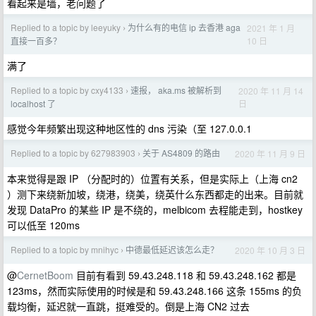
看起来是墙，老问题了
Replied to a topic by leeyuky
为什么有的电信 ip 去香港 aga
2021 年 1 月
›
10 日
直接一百多？
满了
Replied to a topic by cxy4133
速报， aka.ms 被解析到
2020 年 11 月 14
›
日
localhost 了
感觉今年频繁出现这种地区性的 dns 污染（至 127.0.0.1
Replied to a topic by 627983903
关于 AS4809 的路由
2020 年 11 月 9 日
›
本来觉得是跟 IP （分配时的）位置有关系，但是实际上（上海 cn2
）测下来绕新加坡，绕港，绕美，绕英什么东西都走的出来。目前就
发现 DataPro 的某些 IP 是不绕的，melbicom 去程能走到，hostkey
可以低至 120ms
Replied to a topic by mnihyc
中德最低延迟该怎么走？
2020 年 10 月 3 日
›
@
CernetBoom
目前有看到 59.43.248.118 和 59.43.248.162 都是
123ms，然而实际使用的时候是和 59.43.248.166 这条 155ms 的负
载均衡，延迟就一直跳，挺难受的。倒是上海 CN2 过去