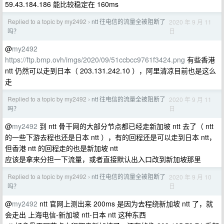
59.43.184.186 能比较稳定在 160ms
Replied to a topic by my2492
ntt 往电信的流量全被阻断了
2020 年 9 月 11
›
日
吗？
@
my2492
https://ftp.bmp.ovh/imgs/2020/09/51ccbcc9761f3424.png
有些香港
ntt 仍然可以走到日本（ 203.131.242.10 ），阿里清凉目前也是这么
走
Replied to a topic by my2492
ntt 往电信的流量全被阻断了
2020 年 9 月 11
›
日
吗？
@
my2492
到 ntt 骨干网的大部分节点都已经走新加坡 ntt 去了（ ntt
的一些下游去程也还是日本 ntt ），有的回程还是可以走到日本 ntt，
但香港 ntt 的回程走的也是新加坡 ntt
应该是拿来分担一下流量，或者直接默认出入口改到新加坡那里
Replied to a topic by my2492
ntt 往电信的流量全被阻断了
2020 年 9 月 10
›
日
吗？
@
my2492
ntt 官网上测出来 200ms 是因为去程绕新加坡 ntt 了，就
会走出 上海电信-新加坡 ntt-日本 ntt 这种东西