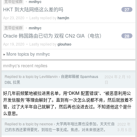
宽带症候群
•
mnihyc
HKT 到大陆网络这么差的吗
27
Apr 23, 2020 • Lastly replied by
hamjin
宽带症候群
•
mnihyc
Oracle 韩国路由已切为 双程 CN2 GIA（电信）
28
Apr 19, 2020 • Lastly replied by
glouhao
More topics by mnihyc
»
mnihyc's recent replies
Replied to a topic by LeviMarvin
自建邮箱被 Spamhaus
2024 年 2 月 10
›
日
DBL 拉黑
好几年前频繁地被拉进黑名单，用“DKIM 配置错误”、“被恶意利用公
开发信服务”等理由解封了。直到有一次怎么说都不肯，然后就放着不
管，过了大半年自己就解了，然后再也没进去过。不知道他这个是什
么意思。
Replied to a topic by nexmoe
大学两年啥比赛也没参加，天天忙自
2022 年
›
3 月 5 日
己的东西还累得要死，到现在一事无成。焦虑，对未来很迷茫。