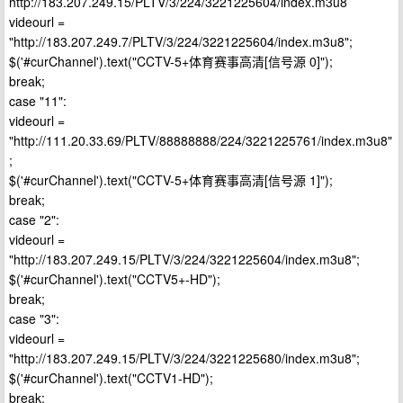
http://183.207.249.15/PLTV/3/224/3221225604/index.m3u8
videourl =
"http://183.207.249.7/PLTV/3/224/3221225604/index.m3u8";
$('#curChannel').text("CCTV-5+体育赛事高清[信号源 0]");
break;
case "11":
videourl =
"http://111.20.33.69/PLTV/88888888/224/3221225761/index.m3u8"
;
$('#curChannel').text("CCTV-5+体育赛事高清[信号源 1]");
break;
case "2":
videourl =
"http://183.207.249.15/PLTV/3/224/3221225604/index.m3u8";
$('#curChannel').text("CCTV5+-HD");
break;
case "3":
videourl =
"http://183.207.249.15/PLTV/3/224/3221225680/index.m3u8";
$('#curChannel').text("CCTV1-HD");
break;