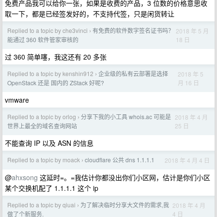
免费产品我可以给你一张，如果是收费的产品，3 位数的价格意思收
取一下，都是已经签发好的，不支持代签，只是闲货转让
Replied to a topic by che3vinci
有免费的软件数字签名证书吗？
2018 年 5 月
›
18 日
能通过 360 软件管家审核的
过 360 简单噻，我这还有 20 多张
Replied to a topic by kenshin912
企业级的私有云部署是选择
2018 年 5
›
月 16 日
OpenStack 还是 国内的 ZStack 好呢?
vmware
Replied to a topic by orlog
分享下我的小工具 whois.ac 可能是
2018 年 4 月
›
25 日
世界上最全的域名查询网站
不能查询 IP 以及 ASN 的信息
Replied to a topic by moack
cloudflare 公共 dns 1.1.1.1
2018 年 4 月 4 日
›
@
ahxsong
这延时=。=我估计你都没出你们小区网，估计是你们小区
某个交换机配了 1.1.1.1 这个 ip
Replied to a topic by qiuai
为了解决临时分享大文件的需求,我
2018 年 4 月
›
4 日
做了个新服务.