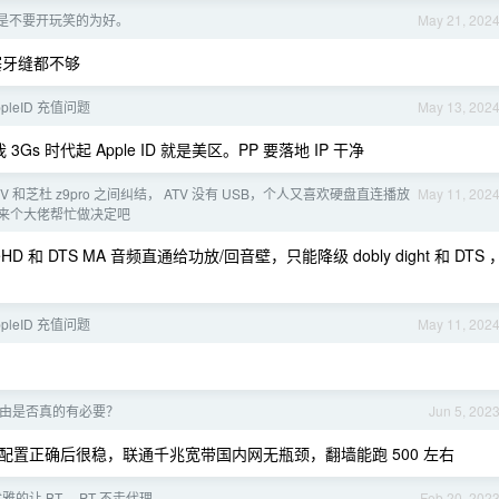
是不要开玩笑的为好。
May 21, 202
塞牙缝都不够
pleID 充值问题
May 13, 202
s 时代起 Apple ID 就是美区。PP 要落地 IP 干净
V 和芝杜 z9pro 之间纠结， ATV 没有 USB，个人又喜欢硬盘直连播放
May 11, 202
 好，来个大佬帮忙做决定吧
和 DTS MA 音频直通给功放/回音壁，只能降级 dobly dight 和 DTS 
pleID 充值问题
May 11, 202
由是否真的有必要？
Jun 5, 202
。配置正确后很稳，联通千兆宽带国内网无瓶颈，翻墙能跑 500 左右
雅的让 BT， PT 不走代理
Feb 20, 202