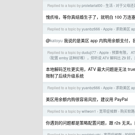
Replied to a topic by
proletariat00
生活
对于父母还
›
›
愧疚啥，等你真结婚生子了，就明白 100 万连
Replied to a topic by
yuanbz666
Apple
求助美区 ap
›
›
@
katoyu
我说的是美区 app 内购用余额支付，我 3G
Replied to a topic by
duduji77
Apple
预算有限， AT
›
›
（配置 emby 这种好难），但听说 ATV 解码比 Z9
本地解码芝杜更实用，ATV 最大问题是无法 trueHD 
限制了后续升级系统
Replied to a topic by
yuanbz666
Apple
求助美区 ap
›
›
美区用余额内购很容易风控，建议用 PayPal
Replied to a topic by
willwon1
宽带症候群
购买软路
›
›
你遇到的问题都是策略配置问题，跟 r2s 无关
Replied to a topic by
worldqiuzhi
宽带症候群
如何优