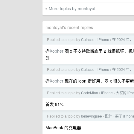
More topics by montoyaf
»
montoyaf's recent replies
Replied to a topic by
Culacco
iPhone
在 2024 年，
›
›
@
Xopher
圈 x 不支持歇斯底里 2 就很抓狂，机场
到
Replied to a topic by
Culacco
iPhone
在 2024 年，
›
›
@
Xopher
现在的 loon 挺好用，圈 x 很久不更新
Replied to a topic by
CodeMiao
iPhone
大家的 iP
›
›
首发 81%
Replied to a topic by
believingsee
配件
买了 iPho
›
›
MacBook 的充电器