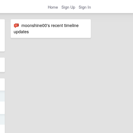
Home
Sign Up
Sign In
moonshine00's recent timeline
updates
4
2