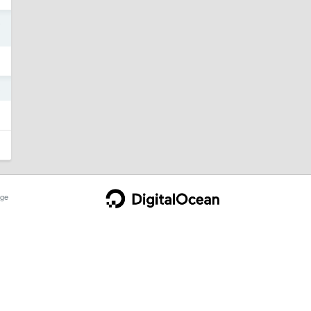
5
3
ge