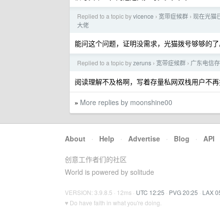
Replied to a topic by
vicence
宽带症候群
现在光猫
›
›
大佬
能问这个问题，证明没需求，光猫拨号够够的了
Replied to a topic by
zeruns
宽带症候群
广东电信存
›
›
阅读理解不及格啊，写着存量私网双栈用户不再提供
More replies by moonshine00
»
About
·
Help
·
Advertise
·
Blog
·
API
创意工作者们的社区
World is powered by solitude
VERSION: 3.9.8.5 · 12ms ·
UTC 12:25
·
PVG 20:25
·
LAX 0
♥ Do have faith in what you're doing.