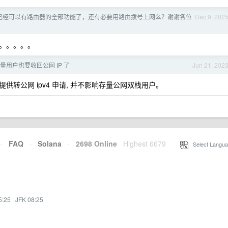
已经可以有路由器的全部功能了，还有必要用路由拨号上网么？谢谢各位
Dec 9, 202
。。。。。
量用户也要收回公网 IP 了
Jun 21, 202
转公网 ipv4 申请, 并不影响存量公网双栈用户。
·
FAQ
·
Solana
·
2698 Online
Highest 6679
·
Select Langua
5:25
·
JFK 08:25