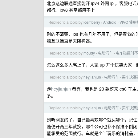
北京这边联通直接能开 ipv4 外网 ip ，客服
都行。ipv6 甚至都用不上
Replied to a topic by
icemberry
Android
VIVO 使
›
›
别的不清楚，ios 也有几年不用了，但是春节的时候我从
脑互联简直是天降神器。
Replied to a topic by
moudy
电动汽车
电车碰撞时不
›
›
怎么这么多人骂上了，人家 up 开个玩笑大家
Replied to a topic by
heyjianjun
电动汽车
买车决赛圈
›
›
@
heyjianjun
恭喜，我也是 23 款蔚来 es6
多。
Replied to a topic by
heyjianjun
电动汽车
买车决赛圈
›
›
别听网友的了，自己最喜欢哪个就买哪个，记住
随便开两三年就换，哪个公司也都不保准不倒闭
能承受的范围就行。车就是个半玩乐的消耗品，