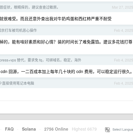
冒症状，眼睛痒的，建议查查过敏原。
Mar 27, 202
就很难受。而且还意外查出我对牛奶鸡蛋和西红柿严重不耐受
回京打车被司机恶心操作
Feb 4, 202
掉的，能有啥好素质和好心情？装的时间长了难免露馅。建议多花钱打尊
press+vps 替代，要求免 fq，可绑域名，稳定，海外
Feb 4, 202
dn 回源，一二百成本加上每年几十块的 cdn 费用，可以稳定运行很久
少直接使用笔记本电脑
Feb 4, 202
·
FAQ
·
Solana
·
2756 Online
Highest 6679
·
Select Langua