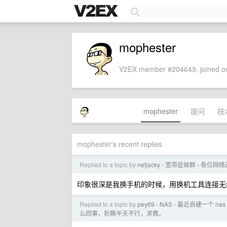
mophester
V2EX member #204649, joined on
mophester
提问
技
mophester's recent replies
Replied to a topic by
netjacky
宽带症候群
各位网络
›
›
印象很深是我换手机的时候，用换机工具连接无
Replied to a topic by
pey69
NAS
最近自建一个 na
›
›
么回事，折腾半天不行，求教。