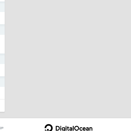
5
5
5
。
5
ge