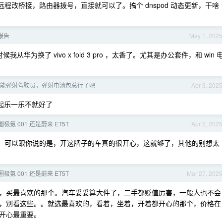
电话远程改桥接，路由器拨号，直接就可以了。搞个 dnspod 动态更新，干啥
用报告
May 1, 202
华为换了 vivo x fold 3 pro ，太香了。尤其是办公套件，和 win 
能弹射驾驶员，弹射电池包总行了吧
Apr 3, 202
一起乐一乐不就好了
极氪 001 还是蔚来 ET5T
Apr 2, 202
 车主，可以跟你说的是，开这牌子的车真的很开心，这就够了，其他的别想太
极氪 001 还是蔚来 ET5T
Mar 27, 202
，买最喜欢的那个。汽车妥妥算大件了，二手都贬值厉害，一般人也不会
，别看这些。。就选最喜欢的，看着，坐着，开着都开心的那个，价格在
开心最重要。