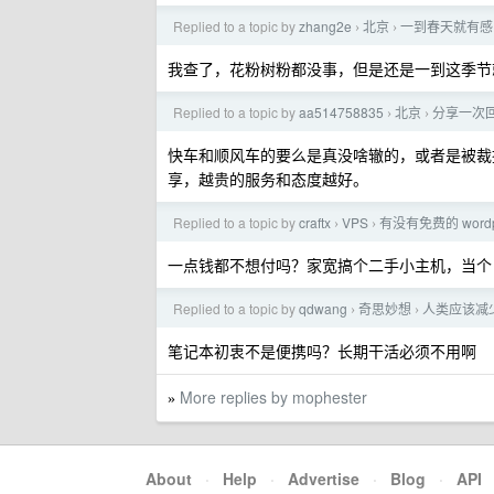
Replied to a topic by
zhang2e
北京
一到春天就有感
›
›
我查了，花粉树粉都没事，但是还是一到这季节
Replied to a topic by
aa514758835
北京
分享一次
›
›
快车和顺风车的要么是真没啥辙的，或者是被裁
享，越贵的服务和态度越好。
Replied to a topic by
craftx
VPS
有没有免费的 word
›
›
一点钱都不想付吗？家宽搞个二手小主机，当个 c
Replied to a topic by
qdwang
奇思妙想
人类应该减
›
›
笔记本初衷不是便携吗？长期干活必须不用啊
More replies by mophester
»
About
·
Help
·
Advertise
·
Blog
·
API