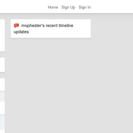
Home
Sign Up
Sign In
mophester's recent timeline
updates
5
5