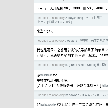
6 月有一天升级到 38 元 300G 和 58 元
Replied to a topic by
zhouyanliang
推广
时隔半年，
›
›
经历。 [感谢 V2EX + 抽奖]
来当个分母
Replied to a topic by
Aestas16
程序员
关于异地组
›
›
我也是雨云，之前用宁波的机器部署了 frpp 和
开机）。我还以为是 frpp 的问题，原来是 easyti
Replied to a topic by
bug403
☕Vibe Coding🤖
现在
›
›
@
murmur
#2
是林亦的那期视频吧。
[六个 AI 相互入侵服务器，谁能杀死对方？]
htt
Replied to a topic by
hahawode
问与答
“关闭、最
›
›
@
hahawode
#3 红绿灯位于屏幕边缘？难道不是 w