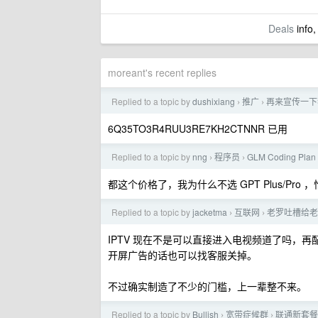
Deals
info,
moreant's recent replies
Replied to a topic by
dushixiang
推广
再来宣传一下
›
›
6Q35TO3R4RUU3RE7KH2CTNNR 已用
Replied to a topic by
nng
程序员
GLM Coding P
›
›
都这个价格了，我为什么不选 GPT Plus/Pro ，恰
Replied to a topic by
jacketma
互联网
老罗吐槽给老
›
›
IPTV 现在不是可以直接进入电视频道了吗，再
开屏广告的话也可以找客服关掉。
不过确实制造了不少的门槛，上一辈整不来。
Replied to a topic by
Bullish
宽带症候群
联通新套餐
›
›