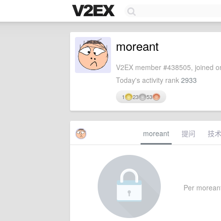
moreant
V2EX member #438505, joined on
Today's activity rank
2933
1
23
53
moreant
提问
技
Per moreant'