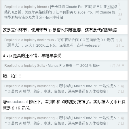
3
Replied to a topic by ideard
[无卡订阅 Claude Pro 方案] 尼日利亚🇳🇬路
›
月
线约 6.2 折、美区苹果路线约等于汇率价购买 Claude Pro，附 Claude 假
28
模型避坑指南以及为什么不使用中转站
日
这是支付环节，使用环节 ip 是否也同等重要，还有反代的影响度
Replied to a topic by dockerhub
[寻中转站合作] CC 逆向最低 0.1 元/刀
3 月
›
21 日
（需量大），远大于 200K 上下文，深度思考，支持 websearch
d-vip 是真的还不错，早蹬早享受
Replied to a topic by Solix
Manus Pro 免费一年 200$ 折扣码
1 月 26 日
›
错，拍！！
Replied to a topic by duyusheng
[限时福利] MakerEndAPI：一站式接入
1 月
›
7 日
全网最强 AI 模型，稳定、高速、白菜价，进来免费送 5 刀体验额度！
@
mouxiaoshi
修正下，看到$ 和 ¥的切换 按钮了。实际按人民币计费
就是 2.16 元/次
Replied to a topic by duyusheng
[限时福利] MakerEndAPI：一站式接入
1 月
›
7 日
全网最强 AI 模型，稳定、高速、白菜价，进来免费送 5 刀体验额度！