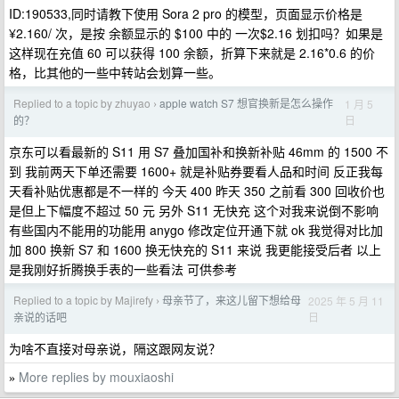
ID:190533,同时请教下使用 Sora 2 pro 的模型，页面显示价格是
¥2.160/ 次，是按 余额显示的 $100 中的 一次$2.16 划扣吗？如果是
这样现在充值 60 可以获得 100 余额，折算下来就是 2.16*0.6 的价
格，比其他的一些中转站会划算一些。
Replied to a topic by zhuyao
apple watch S7 想官换新是怎么操作
1 月 5
›
日
的？
京东可以看最新的 S11 用 S7 叠加国补和换新补贴 46mm 的 1500 不
到 我前两天下单还需要 1600+ 就是补贴券要看人品和时间 反正我每
天看补贴优惠都是不一样的 今天 400 昨天 350 之前看 300 回收价也
是但上下幅度不超过 50 元 另外 S11 无快充 这个对我来说倒不影响
有些国内不能用的功能用 anygo 修改定位开通下就 ok 我觉得对比加
加 800 换新 S7 和 1600 换无快充的 S11 来说 我更能接受后者 以上
是我刚好折腾换手表的一些看法 可供参考
Replied to a topic by Majirefy
母亲节了，来这儿留下想给母
2025 年 5 月 11
›
日
亲说的话吧
为啥不直接对母亲说，隔这跟网友说？
More replies by mouxiaoshi
»