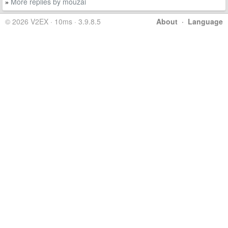
More replies by mouzai
»
© 2026 V2EX · 10ms · 3.9.8.5
About
·
Language