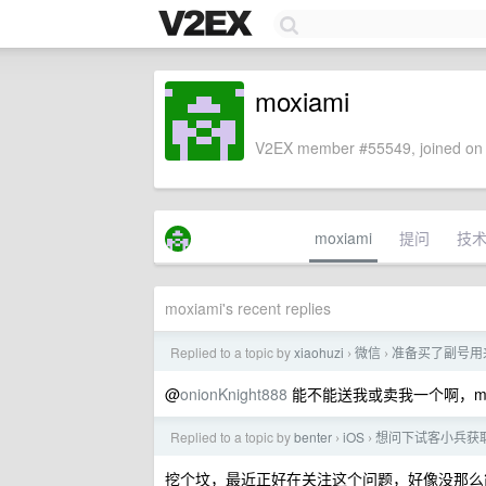
moxiami
V2EX member #55549, joined on 
moxiami
提问
技
moxiami's recent replies
Replied to a topic by
xiaohuzi
微信
准备买了副号用
›
›
@
onionKnight888
能不能送我或卖我一个啊，
m
Replied to a topic by
benter
iOS
想问下试客小兵获
›
›
挖个坟，最近正好在关注这个问题，好像没那么