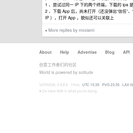
1 、尝试过同一 IP 下的两个终端，下载的 ipa
2 、下载 App 后，尚未打开（还没弹出“信任”、“
IP ），打开 App ，貌似还可以关联上
More replies by moxiami
»
About
·
Help
·
Advertise
·
Blog
·
API
创意工作者们的社区
World is powered by solitude
VERSION: 3.9.8.5 · 10ms ·
UTC 15:35
·
PVG 23:35
·
LAX 0
♥ Do have faith in what you're doing.