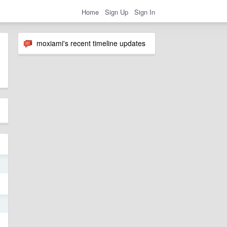
Home
Sign Up
Sign In
moxiami's recent timeline updates
9
5