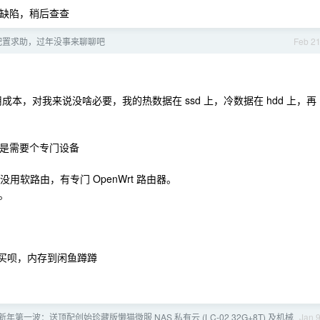
 的缺陷，稍后查查
硬件配置求助，过年没事来聊聊吧
Feb 2
本，对我来说没啥必要，我的热数据在 ssd 上，冷数据在 hdd 上，再
还是需要个专门设备
 ，没用软路由，有专门 OpenWrt 路由器。
。
买呗，内存到闲鱼蹲蹲
26 新年第一波：送顶配创始珍藏版懒猫微服 NAS 私有云 (LC-02 32G+8T) 及机械
Jan 