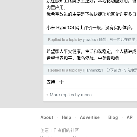
航在感知上比类原生还好，本地化功能好用，智
内置应用。
我希望改进的主要是下拉快捷功能区允许更多自
小米 HyperOS 网上评价一般，没有实际体验。
Replied to a topic by
ysweics
随想
写一句话在这里，下一
›
›
希望家人平安健康，生活和谐稳定，个人精进成
希望世界和平，俄乌停战，中美缓和😅
Replied to a topic by
lijianmin321
分享创造
V 站老
›
›
支持一个
More replies by mpco
»
About
·
Help
·
Advertise
·
Blog
·
API
创意工作者们的社区