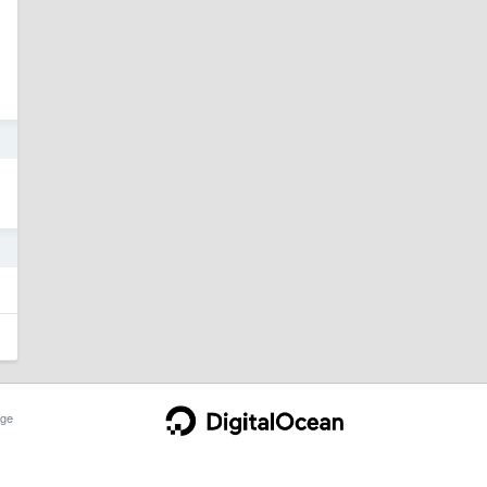
4
3
ge