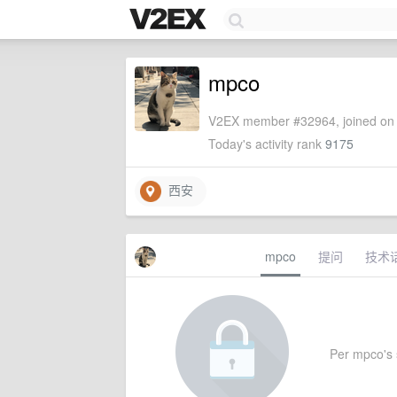
mpco
V2EX member #32964, joined on 
Today's activity rank
9175
西安
mpco
提问
技术
Per mpco's s