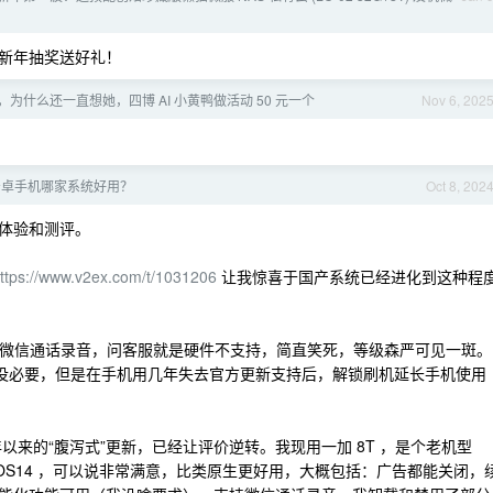
新年抽奖送好礼！
为什么还一直想她，四博 AI 小黄鸭做活动 50 元一个
Nov 6, 202
安卓手机哪家系统好用？
Oct 8, 202
体验和测评。
ttps://www.v2ex.com/t/1031206
让我惊喜于国产系统已经进化到这种程
至今不支持微信通话录音，问客服就是硬件不支持，简直笑死，等级森严可见一斑。
 越来越没必要，但是在手机用几年失去官方更新支持后，解锁刷机延长手机使用
是今年以来的“腹泻式”更新，已经让评价逆转。我现用一加 8T ，是个老机型
rOS14 ，可以说非常满意，比类原生更好用，大概包括：广告都能关闭，