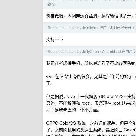
键盘
懒猫微服，内网穿透真丝滑，远程微信能多开，
Replied to a topic by
liqinliqin
推广
明明已经分开了，
›
›
支持一下
Replied to a topic by
JeffyChen
Android
现在国产
›
›
我正在考虑换手机，所以最近看了不少各家系统
vivo 在 V 站上夸的很多，尤其是半年前的帖子
h
了。
但是据说，vivo 上一代旗舰 x90 pro 
另外，不能解锁和 root ，虽然现在 root
寿命是我考虑的一个小方面。
OPPO ColorOS 系统，之前评价很差，但
了，之前刷机用的类原生系统，最近刷回 Colo