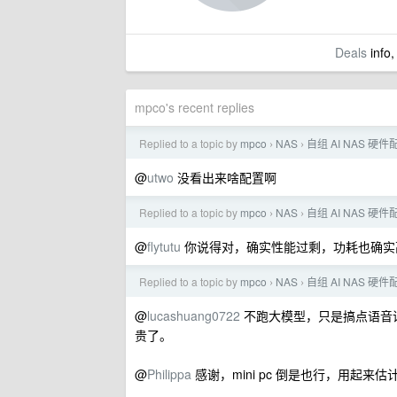
Deals
info,
mpco's recent replies
Replied to a topic by
mpco
NAS
自组 AI NAS 
›
›
@
utwo
没看出来啥配置啊
Replied to a topic by
mpco
NAS
自组 AI NAS 
›
›
@
flytutu
你说得对，确实性能过剩，功耗也确实
Replied to a topic by
mpco
NAS
自组 AI NAS 
›
›
@
lucashuang0722
不跑大模型，只是搞点语音
贵了。
@
Philippa
感谢，mini pc 倒是也行，用起来估计也