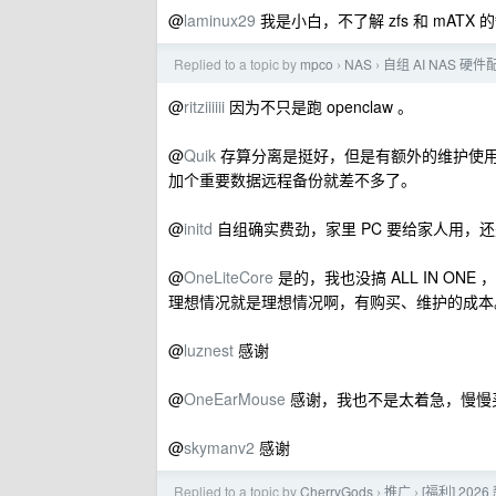
@
laminux29
我是小白，不了解 zfs 和 mATX
Replied to a topic by
mpco
NAS
自组 AI NAS 
›
›
@
ritziiiiii
因为不只是跑 openclaw 。
@
Quik
存算分离是挺好，但是有额外的维护使用成
加个重要数据远程备份就差不多了。
@
initd
自组确实费劲，家里 PC 要给家人用，
@
OneLiteCore
是的，我也没搞 ALL IN ONE
理想情况就是理想情况啊，有购买、维护的成本
@
luznest
感谢
@
OneEarMouse
感谢，我也不是太着急，慢慢
@
skymanv2
感谢
Replied to a topic by
CherryGods
推广
[福利] 20
›
›