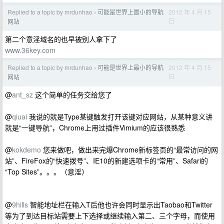
Replied to a topic by mrdunhao
可能是世界上最小的导航
2012 年 4 月 15
›
日
网站
第二个意淫域名的也早被别人拿下了
www.36key.com
Replied to a topic by mrdunhao
可能是世界上最小的导航
2012 年 4 月 15
›
日
网站
@
ant_sz
这个简单的任务交给您了
@
qiuai
我说的就是Type某键触发打开该键对应网站，从某种意义讲
就是“一键导航”，Chrome上用过插件Vimium的应该很熟悉
@
kokdemo
您来做吧，做出来完爆Chrome新标签页的“最常访问的网
站”、FireFox的“快速拨号”、IE10的新建选项卡的“常用”、Safari的
“Top Sites”。。。（意淫）
@
9hills
智能地址栏在输入T后他也许会同时显示出Taobao和Twitter
等为了到达目标站需要上下选择或继续输入第二、三个字母，而使用