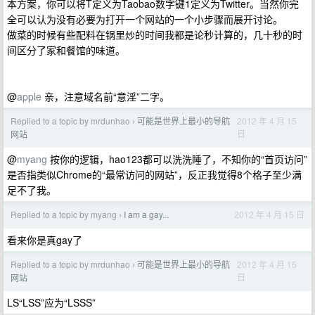
本方案，你可以将T定义为Taobao数字键1定义为Twitter。当然你完
全可以认为没有必要为打开一个网站的一个小步骤而展开讨论。
做菜的时候有些配料在锅里炒的时间我都是论秒计算的，几十秒的时
间区分了家和餐馆的味道。
@
apple
亲，注意域名前“意淫”二字。
Replied to a topic by mrdunhao
可能是世界上最小的导航
2012 年 4 月 15
›
日
网站
@
myang
按你的逻辑，hao123都可以洗洗睡了，不知你的“首页访问”
是否指类似Chrome的“最常访问的网站”，反正我觉得8个格子至少满
足不了我。
Replied to a topic by myang
I am a gay...
2012 年 4 月 15 日
›
看来你是真gay了
Replied to a topic by mrdunhao
可能是世界上最小的导航
2012 年 4 月 15
›
日
网站
LS“LSS”应为“LSSS”