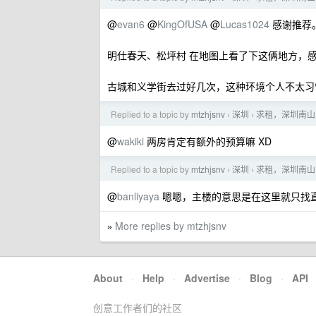
@
evan6
@
KingOfUSA
@
Lucas1024
感谢推荐
明仕春天、松坪村 在地图上看了下这俩地方，
古城和义学街去过好几次，这种环境个人不太习
Replied to a topic by
mtzhjsnv
深圳
求租，深圳南山
›
›
@
wakiki
两房肯定有额外的预算嘛 XD
Replied to a topic by
mtzhjsnv
深圳
求租，深圳南山
›
›
@
banliyaya
嗯嗯，主楼的意思是在这里就只找
More replies by mtzhjsnv
»
About
·
Help
·
Advertise
·
Blog
·
API
创意工作者们的社区