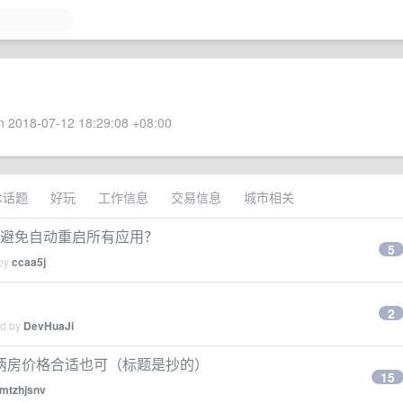
 2018-07-12 18:29:08 +08:00
术话题
好玩
工作信息
交易信息
城市相关
怎么避免自动重启所有应用？
5
 by
ccaa5j
2
ed by
DevHuaJi
两房价格合适也可（标题是抄的）
15
mtzhjsnv