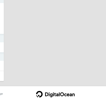
2
2
ge