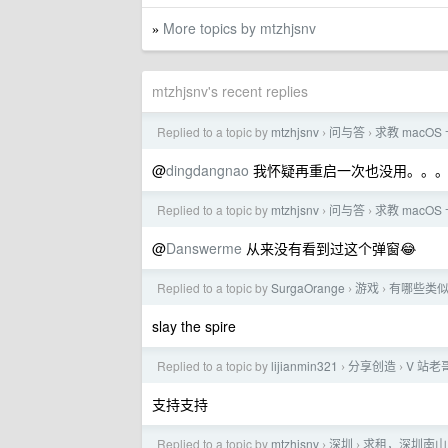
More topics by mtzhjsnv
»
mtzhjsnv's recent replies
Replied to a topic by
mtzhjsnv
问与答
求教 mac
›
›
@
dingdangnao
我怀疑再重启一次也没用。。
Replied to a topic by
mtzhjsnv
问与答
求教 mac
›
›
@
Danswerme
从来没有看到过这个弹窗😂
Replied to a topic by
SurgaOrange
游戏
有哪些类
›
›
slay the spire
Replied to a topic by
lijianmin321
分享创造
V 站老
›
›
支持支持
Replied to a topic by
mtzhjsnv
深圳
求租，深圳南山
›
›