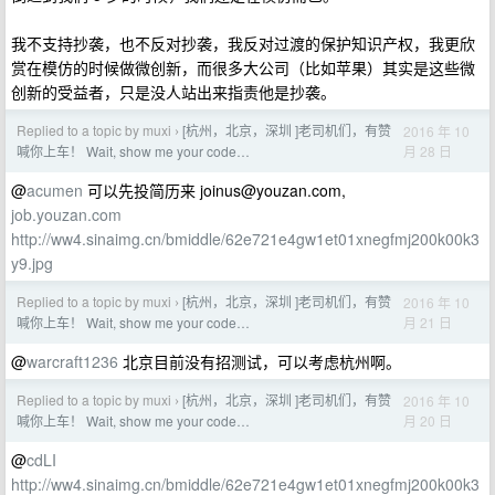
我不支持抄袭，也不反对抄袭，我反对过渡的保护知识产权，我更欣
赏在模仿的时候做微创新，而很多大公司（比如苹果）其实是这些微
创新的受益者，只是没人站出来指责他是抄袭。
Replied to a topic by muxi
[杭州，北京，深圳 ]老司机们，有赞
2016 年 10
›
月 28 日
喊你上车！ Wait, show me your code…
@
acumen
可以先投简历来
joinus@youzan.com
,
job.youzan.com
http://ww4.sinaimg.cn/bmiddle/62e721e4gw1et01xnegfmj200k00k3
y9.jpg
Replied to a topic by muxi
[杭州，北京，深圳 ]老司机们，有赞
2016 年 10
›
月 21 日
喊你上车！ Wait, show me your code…
@
warcraft1236
北京目前没有招测试，可以考虑杭州啊。
Replied to a topic by muxi
[杭州，北京，深圳 ]老司机们，有赞
2016 年 10
›
月 20 日
喊你上车！ Wait, show me your code…
@
cdLI
http://ww4.sinaimg.cn/bmiddle/62e721e4gw1et01xnegfmj200k00k3