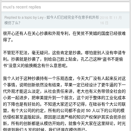
muxi's recent replies
Replied to a topic by Ley
如今人们已经完全不在意手机外形
2016 年 11 月
›
16 日
模仿了么？
很开心还有人在关心抄袭和外观专利，在笑贫不笑娼的国度已经很难
得了。
不管犯不犯法，毫无疑问，这些肯定是抄袭。哪怕是别人没有申请专
利。抄袭就是抄袭了，别给自己脸上贴金，孔乙己这种“盗书不是偷
书”没意义的偷换概念有什么意思呢。
我个人对于这种抄袭持有一个乐观态度，今天大厂没有人起来反对这
个事情，说明创新依然没有结束，苹果一定已经设计了更牛逼的下一
代外观才能这么淡定，从社会责任来讲，老大也有义务带领全社会的
小弟一起进步，把审美提升到一个层次，这个对于整体的工业化成本
的下降也是有好处的。不知道大家还记不记得，在硅谷有个大公司联
盟，有个大公司的约定，所有的公司都不会对 50 人以下的公司的模
仿侵权甚至盗版起诉。原因是过渡严格的知识产权保护其实会扼杀创
新，所有的创新都是从模仿开始的，就像今天大家在这里辩论，时光
倒退到我们 5 岁的时候，我们还是在模仿而已。