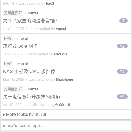
Feb 14 • Lastly replied by
bao3
宽带症候群
•
muxui
为什么家里的网速非常慢？
7
Jan 21, 2025 • Lastly replied by
muxui
NAS
•
muxui
求推荐 pcie 网卡
12
Jan 4, 2025 • Lastly replied by
ericFork
NAS
•
muxui
NAS 主板及 CPU 求推荐
72
Mar 15, 2025 • Lastly replied by
lihaicheng
宽带症候群
•
muxui
关于电信宽带升级掉公网 ip
29
Apr 10, 2024 • Lastly replied by
fat00119
More topics by muxui
»
muxui's recent replies