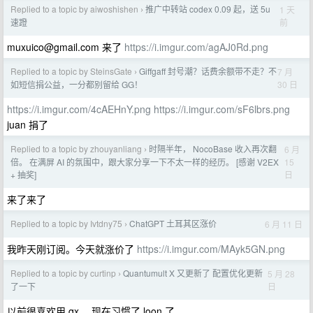
Replied to a topic by aiwoshishen
推广中转站 codex 0.09 起，送 5u
1 天
›
前
速蹬
muxuico@gmail.com
来了
https://i.imgur.com/agAJ0Rd.png
Replied to a topic by SteinsGate
Giffgaff 封号潮？话费余额带不走？不
7 月
›
30 日
如短信捐公益，一分都别留给 GG！
https://i.imgur.com/4cAEHnY.png
https://i.imgur.com/sF6lbrs.png
juan 捐了
Replied to a topic by zhouyanliang
时隔半年， NocoBase 收入再次翻
6 月
›
15
倍。 在满屏 AI 的氛围中，跟大家分享一下不太一样的经历。 [感谢 V2EX
日
+ 抽奖]
来了来了
Replied to a topic by Ivtdny75
ChatGPT 土耳其区涨价
6 月 11 日
›
我昨天刚订阅。今天就涨价了
https://i.imgur.com/MAyk5GN.png
Replied to a topic by curtinp
Quantumult X 又更新了 配置优化更新
5 月 28
›
日
了一下
以前很喜欢用 qx ，现在习惯了 loon 了。