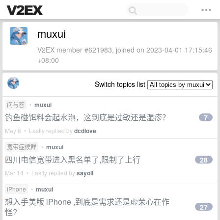
muxui
V2EX member #621983, joined on 2023-04-01 17:15:46
+08:00
Switch topics list
问与答
•
muxui
钓鱼碰饵料会起水泡，这到底是过敏还是湿疹？
7
May 8 • Lastly replied by
dcdlove
宽带症候群
•
muxui
四川电信宽带进入黑名单了,限制了上行
28
Mar 14 • Lastly replied by
sayoll
iPhone
•
muxui
想入手美版 iPhone ,到底是需求还是虚荣心在作
27
怪?