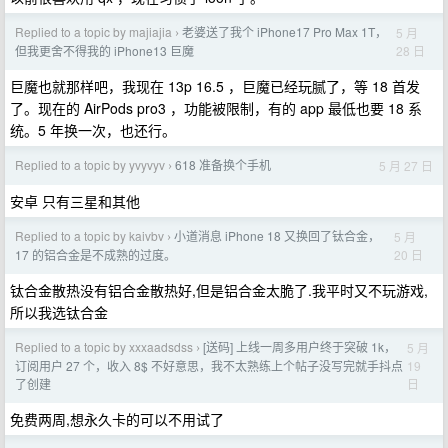
Replied to a topic by majiajia
老婆送了我个 iPhone17 Pro Max 1T，
5 月
›
28 日
但我更舍不得我的 iPhone13 巨魔
巨魔也就那样吧，我现在 13p 16.5 ，巨魔已经玩腻了，等 18 首发
了。现在的 AirPods pro3 ，功能被限制，有的 app 最低也要 18 系
统。5 年换一次，也还行。
Replied to a topic by yvyvyv
618 准备换个手机
5 月 27 日
›
安卓 只有三星和其他
Replied to a topic by kaivbv
小道消息 iPhone 18 又换回了钛合金，
5 月
›
20 日
17 的铝合金是不成熟的过度。
钛合金散热没有铝合金散热好,但是铝合金太脆了.我平时又不玩游戏,
所以我选钛合金
Replied to a topic by xxxaadsdss
[送码] 上线一周多用户终于突破 1k，
5 月
›
19
订阅用户 27 个，收入 8$ 不好意思，我不太熟练上个帖子没写完就手抖点
日
了创建
免费两周,想永久卡的可以不用试了